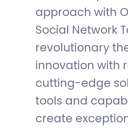
giriş
Amgbahis
Amgbahis
approach with 
giriş
Romabet
Romabet
giriş
Grandpashabet
Grandpashabet
Social Network To
giriş
Marsbahis
Marsbahis
giriş
pulibet
giriş
pulibet
revolutionary t
giriş
pusulabet
giriş
pusulabet
innovation with re
giriş
Cratosroyalbet
giriş
Cratosroyalbet
giriş
Grandpashabet
Grandpashabet
cutting-edge sol
giriş
Grandpashabet
giriş
biabet
tools and capabi
giriş
betplay
giriş
jasminbet
giriş
dedebet
create exception
giriş
https://kaystudio.net
https://kaystudio.net
giriş
holiganbet
holiganbet