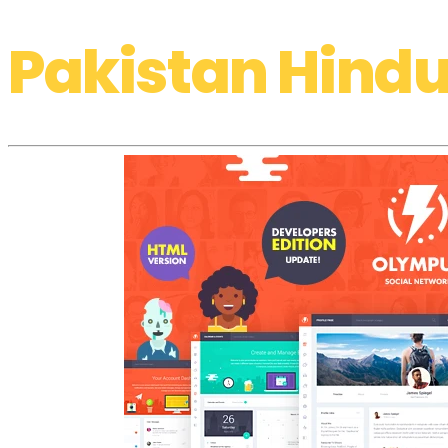
giriş
norabahis
norabahis
norabahis
giriş
Ultrabet
Ultrabet
Pakistan Hindu
giriş
Sonbahis
Sonbahis
giriş
Enjoybet
Enjoybet
giriş
Norabahis
Norabahis
giriş
Amgbahis
Amgbahis
giriş
Pokerklas
Pokerklas
giriş
Masterbetting
Masterbetting
giriş
Betgar
Betgar
giriş
Romabet
Romabet
giriş
Marsbahis
Marsbahis
giriş
Atmbahis
Atmbahis
giriş
Meritking
Meritking
giriş
betnis
giriş
efesbet
efesbet
giriş
marsbahis
giriş
holiganbet
holiganbet
giriş
maksibet
maksibet