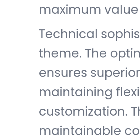
maximum value 
giriş
Betzula
Betzula
giriş
meybet
meybet
giriş
Atlasbet
Atlasbet
Technical sophist
giriş
betnis
giriş
jokerbet
giriş
millibahis
theme. The opti
giriş
jasminbet
giriş
pulibet
ensures superio
giriş
pulibet
giriş
holiganbet
giriş
pusulabet
maintaining flexib
giriş
cratosroyalbet
giriş
dedebet
customization. T
giriş
betplay
betplay
giriş
Festwin
giriş
jasminbet
maintainable c
giriş
biabet
giriş
Grandpashabet