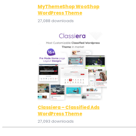
giriş
Vegabet
Vegabet
MyThemeShop WooShop
giriş
Betzula
Betzula
WordPress Theme
giriş
Meybet
Meybet
27,088 downloads
giriş
Kalebet
Kalebet
giriş
Betbigo
Betbigo
giriş
Teosbet
Teosbet
giriş
Vegabet
Vegabet
giriş
Restbet
Restbet
giriş
Betplay
Betplay
giriş
Efesbet
Efesbet
giriş
Enjoybet
giriş
romabet
romabet
Classiera – Classified Ads
giriş
norabahis
norabahis
WordPress Theme
giriş
enbet
enbet
27,093 downloads
giriş
pulibet
giriş
pokerklas
pokerklas