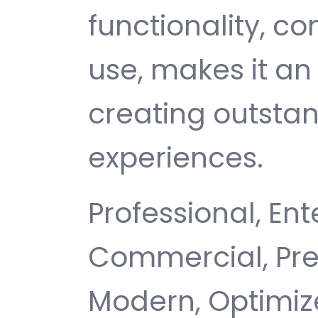
giriş
amgbahis
amgbahis
functionality, c
giriş
alobet
giriş
restbet
restbet
giriş
norabahis
use, makes it an 
giriş
Kalebet
Kalebet
giriş
Netbahis
Netbahis
creating outsta
giriş
Teosbet
Teosbet
giriş
grandbetting
grandbetting
giriş
Amgbahis
Amgbahis
experiences.
giriş
Romabet
Romabet
giriş
Teosbet
Teosbet
giriş
Betplay
Betplay
Professional, Ent
giriş
Enjoybet
Enjoybet
giriş
Editorbet
Editorbet
Commercial, Pr
giriş
Vegabet
Vegabet
giriş
Sonbahis
Sonbahis
giriş
aresbet
aresbet
aresbet
Modern, Optimiz
giriş
aresbet