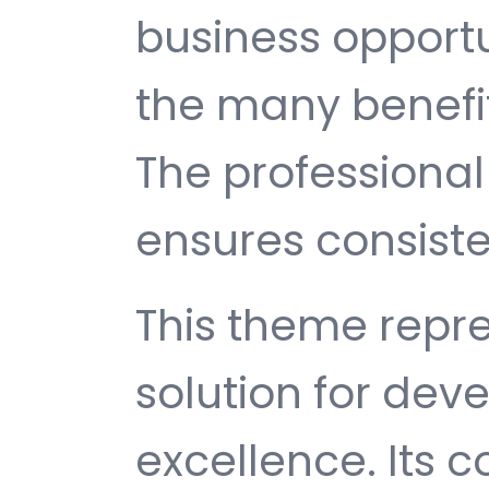
giriş
alobet
alobet
business opport
giriş
avrupabet
avrupabet
giriş
restbet
giriş
Betbigo
Betbigo
the many benefit
giriş
Kalebet
Kalebet
giriş
Teosbet
Teosbet
The professiona
giriş
Amgbahis
Amgbahis
giriş
Royalbet
Royalbet
giriş
Jokerbet
Jokerbet
ensures consisten
giriş
Vegabet
Vegabet
giriş
Betzula
Betzula
giriş
Editörbet
Editörbet
This theme repre
giriş
romabet
giriş
norabahis
solution for de
giriş
enbet
enbet
giriş
bahiscasino
bahiscasino
giriş
pokerklas
pokerklas
excellence. Its
giriş
betzula
betzula