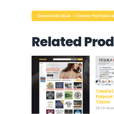
giriş
Atlasbet
Atlasbet
giriş
Atlasbet
Atlasbet
giriş
romabet
romabet
Download Oliver – Classic Portfolio W.
giriş
norabahis
norabahis
giriş
enbet
enbet
giriş
amgbahis
amgbahis
Related Pro
giriş
pokerklas
pokerklas
giriş
betzula
betzula
giriş
bahiscasino
bahiscasino
giriş
avrupabet
avrupabet
giriş
alobet
alobet
giriş
restbet
restbet
giriş
Kalebet
Kalebet
giriş
Betbigo
Betbigo
giriş
Teosbet
Teosbet
Tequila |
Purpos
giriş
Amgbahis
Amgbahis
Theme
giriş
Royalbet
Royalbet
25,731 dow
giriş
Jokerbet
Jokerbet