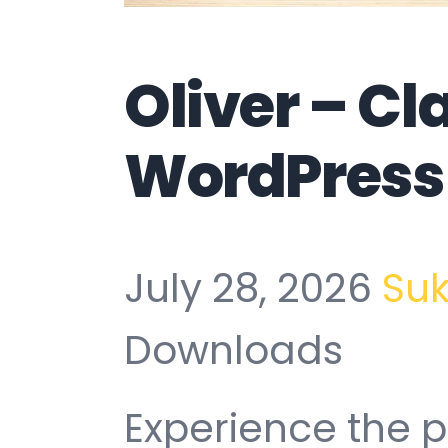
giriş
alobet
alobet
giriş
hiltonbet
hiltonbet
giriş
imajbet
imajbet
Oliver – Cla
giriş
kulisbet
kulisbet
giriş
jokerbet
giriş
pulibet
WordPress
giriş
pulibet
giriş
pusulabet
giriş
pusulabet
giriş
Cratosroyalbet
giriş
Cratosroyalbet
July 28, 2026
Su
giriş
Grandpashabet
giriş
Grandpashabet
Downloads
giriş
biabet
giriş
betplay
giriş
jasminbet
Experience the p
giriş
Festwin
Festwin
giriş
Restbet
Restbet