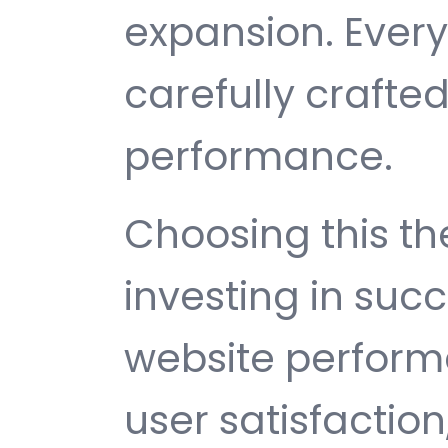
expansion. Ever
giriş
Betbigo
Betbigo
giriş
Kalebet
Kalebet
giriş
Teosbet
Teosbet
carefully crafted
giriş
Amgbahis
Amgbahis
giriş
Royalbet
Royalbet
performance.
giriş
Jokerbet
Jokerbet
giriş
Zulabet
Zulabet
giriş
Matbet
Matbet
Choosing this 
giriş
Pusulabet
Pusulabet
giriş
Meybet
Meybet
giriş
romabet
romabet
investing in suc
giriş
norabahis
norabahis
giriş
enbet
enbet
website perfor
giriş
bahiscasino
bahiscasino
giriş
pokerklas
giriş
betzula
betzula
user satisfactio
giriş
amgbahis