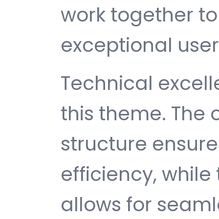
work together to
giriş
Betzula
Betzula
giriş
meybet
meybet
giriş
Atlasbet
Atlasbet
exceptional user
giriş
betnis
giriş
jokerbet
giriş
millibahis
Technical excelle
giriş
jasminbet
giriş
pulibet
this theme. The
giriş
pulibet
giriş
holiganbet
giriş
pusulabet
structure ensu
giriş
cratosroyalbet
giriş
dedebet
efficiency, while
giriş
betplay
betplay
giriş
Festwin
giriş
jasminbet
allows for seam
giriş
biabet
giriş
Grandpashabet