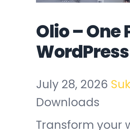
giriş
alobet
alobet
giriş
hiltonbet
hiltonbet
giriş
imajbet
imajbet
Olio – One
giriş
kulisbet
kulisbet
giriş
jokerbet
giriş
pulibet
WordPress
giriş
pulibet
giriş
pusulabet
giriş
pusulabet
giriş
Cratosroyalbet
giriş
Cratosroyalbet
July 28, 2026
Su
giriş
Grandpashabet
giriş
Grandpashabet
Downloads
giriş
biabet
giriş
betplay
giriş
jasminbet
Transform your
giriş
Festwin
Festwin
giriş
Restbet
Restbet