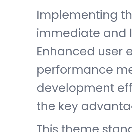
giriş
Betbigo
Betbigo
Implementing th
giriş
Kalebet
Kalebet
giriş
Teosbet
Teosbet
immediate and l
giriş
Amgbahis
Amgbahis
giriş
Royalbet
Royalbet
giriş
Jokerbet
Jokerbet
Enhanced user e
giriş
Zulabet
Zulabet
giriş
Matbet
Matbet
performance met
giriş
Pusulabet
Pusulabet
giriş
Meybet
Meybet
giriş
romabet
romabet
development ef
giriş
norabahis
norabahis
giriş
enbet
enbet
the key advantag
giriş
bahiscasino
bahiscasino
giriş
pokerklas
giriş
betzula
betzula
This theme stan
giriş
amgbahis