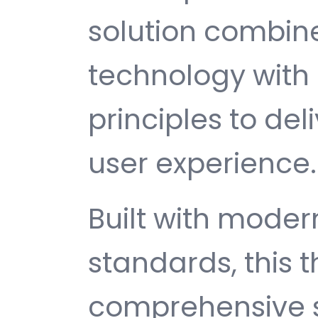
giriş
bahiscasino
bahiscasino
solution combin
giriş
romabet
romabet
giriş
norabahis
norabahis
technology with 
giriş
enbet
enbet
giriş
amgbahis
amgbahis
giriş
pokerklas
pokerklas
principles to del
giriş
betzula
betzula
giriş
bahiscasino
bahiscasino
user experience.
giriş
avrupabet
avrupabet
giriş
alobet
alobet
giriş
restbet
restbet
Built with mode
giriş
Betbigo
Betbigo
giriş
Kalebet
Kalebet
giriş
Amgbahis
Amgbahis
standards, this 
giriş
Royalbet
Royalbet
giriş
Teosbet
Teosbet
comprehensive s
giriş
Jokerbet
Jokerbet
giriş
Vegabet
Vegabet