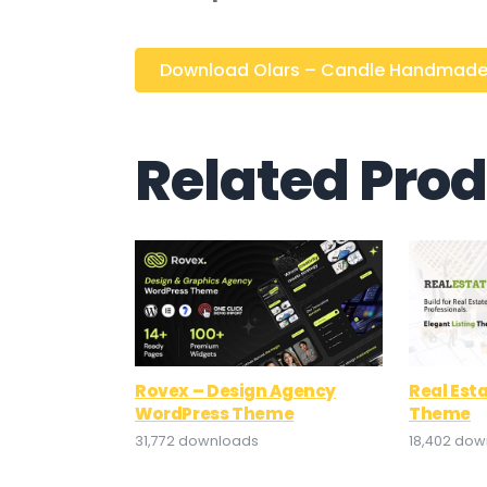
giriş
Vegabet
Vegabet
giriş
Betzula
Betzula
giriş
Meybet
Meybet
Download Olars – Candle Handmade S
giriş
Kalebet
Kalebet
giriş
Betbigo
Betbigo
giriş
Teosbet
Teosbet
Related Pro
giriş
Vegabet
Vegabet
giriş
Restbet
Restbet
giriş
Betplay
Betplay
giriş
Efesbet
Efesbet
giriş
Enjoybet
giriş
romabet
romabet
giriş
norabahis
norabahis
Rovex – Design Agency
Real Est
WordPress Theme
Theme
giriş
enbet
enbet
giriş
pulibet
31,772 downloads
18,402 do
giriş
pokerklas
pokerklas