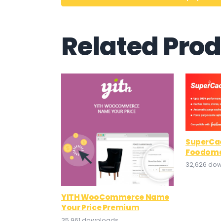
giriş
Vegabet
Vegabet
giriş
Betzula
Betzula
giriş
Meybet
Meybet
Related Pro
giriş
Kalebet
Kalebet
giriş
Betbigo
Betbigo
giriş
Teosbet
Teosbet
giriş
Vegabet
Vegabet
giriş
Restbet
Restbet
giriş
Betplay
Betplay
giriş
Efesbet
Efesbet
SuperCa
giriş
Enjoybet
Foodom
giriş
romabet
romabet
32,626 do
giriş
norabahis
norabahis
giriş
enbet
enbet
YITH WooCommerce Name
giriş
pulibet
Your Price Premium
giriş
pokerklas
pokerklas
35,961 downloads