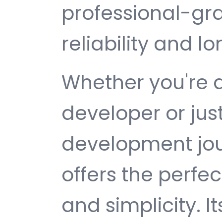
giriş
amgbahis
amgbahis
professional-gr
giriş
alobet
giriş
restbet
restbet
reliability and 
giriş
norabahis
giriş
Kalebet
Kalebet
giriş
Netbahis
Netbahis
Whether you're 
giriş
Teosbet
Teosbet
giriş
grandbetting
grandbetting
giriş
Amgbahis
Amgbahis
developer or jus
giriş
Romabet
Romabet
giriş
Teosbet
Teosbet
development jour
giriş
Betplay
Betplay
giriş
Enjoybet
Enjoybet
giriş
Editorbet
Editorbet
offers the perfe
giriş
Vegabet
Vegabet
giriş
Sonbahis
Sonbahis
and simplicity. 
giriş
aresbet
aresbet
aresbet
giriş
aresbet