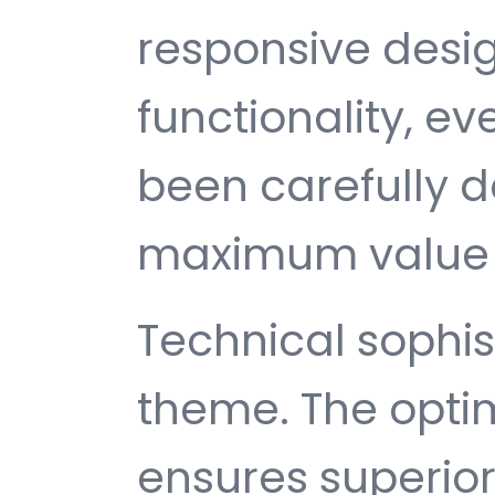
giriş
Betzula
Betzula
responsive desi
giriş
meybet
meybet
giriş
Atlasbet
Atlasbet
functionality, e
giriş
betnis
giriş
jokerbet
giriş
millibahis
been carefully d
giriş
jasminbet
giriş
pulibet
maximum value 
giriş
pulibet
giriş
holiganbet
giriş
pusulabet
Technical sophist
giriş
cratosroyalbet
giriş
dedebet
giriş
betplay
betplay
theme. The opti
giriş
Festwin
giriş
jasminbet
ensures superio
giriş
biabet
giriş
Grandpashabet