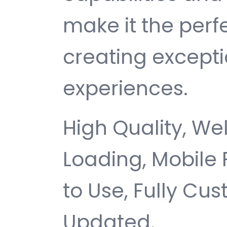
giriş
amgbahis
amgbahis
giriş
alobet
make it the perf
giriş
restbet
restbet
giriş
norabahis
creating except
giriş
Kalebet
Kalebet
giriş
Netbahis
Netbahis
giriş
Teosbet
Teosbet
experiences.
giriş
grandbetting
grandbetting
giriş
Amgbahis
Amgbahis
giriş
Romabet
Romabet
High Quality, We
giriş
Teosbet
Teosbet
giriş
Betplay
Betplay
Loading, Mobile 
giriş
Enjoybet
Enjoybet
giriş
Editorbet
Editorbet
giriş
Vegabet
Vegabet
to Use, Fully Cu
giriş
Sonbahis
Sonbahis
giriş
aresbet
aresbet
aresbet
Updated.
giriş
aresbet