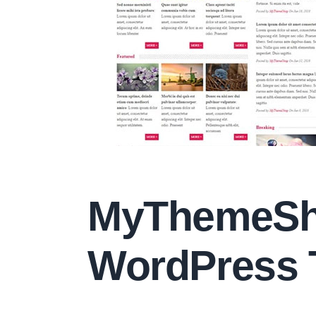
giriş
alobet
alobet
giriş
hiltonbet
hiltonbet
giriş
imajbet
imajbet
giriş
kulisbet
kulisbet
giriş
jokerbet
giriş
pulibet
giriş
pulibet
giriş
pusulabet
giriş
pusulabet
giriş
Cratosroyalbet
giriş
Cratosroyalbet
MyThemeSh
giriş
Grandpashabet
giriş
Grandpashabet
giriş
biabet
WordPress
giriş
betplay
giriş
jasminbet
giriş
Festwin
Festwin
giriş
Restbet
Restbet