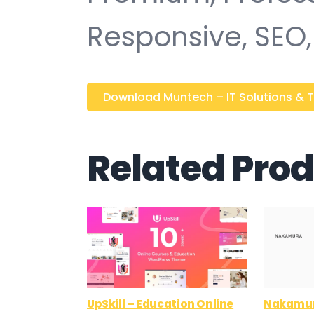
giriş
amgbahis
amgbahis
giriş
alobet
Responsive, SEO, 
giriş
restbet
restbet
giriş
norabahis
giriş
Kalebet
Kalebet
giriş
Netbahis
Netbahis
Download Muntech – IT Solutions & Te
giriş
Teosbet
Teosbet
giriş
grandbetting
grandbetting
giriş
Amgbahis
Amgbahis
Related Pro
giriş
Romabet
Romabet
giriş
Teosbet
Teosbet
giriş
Betplay
Betplay
giriş
Enjoybet
Enjoybet
giriş
Editorbet
Editorbet
giriş
Vegabet
Vegabet
giriş
Sonbahis
Sonbahis
giriş
aresbet
aresbet
aresbet
giriş
aresbet
UpSkill – Education Online
Nakamur