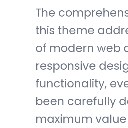
giriş
bahiscasino
bahiscasino
The comprehensi
giriş
romabet
romabet
giriş
norabahis
norabahis
this theme addr
giriş
enbet
enbet
giriş
amgbahis
amgbahis
giriş
pokerklas
pokerklas
of modern web 
giriş
betzula
betzula
giriş
bahiscasino
bahiscasino
responsive desi
giriş
avrupabet
avrupabet
giriş
alobet
alobet
giriş
restbet
restbet
functionality, e
giriş
Betbigo
Betbigo
giriş
Kalebet
Kalebet
been carefully d
giriş
Amgbahis
Amgbahis
giriş
Royalbet
Royalbet
giriş
Teosbet
Teosbet
maximum value 
giriş
Jokerbet
Jokerbet
giriş
Vegabet
Vegabet