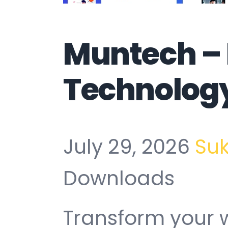
giriş
alobet
alobet
giriş
hiltonbet
hiltonbet
giriş
imajbet
imajbet
Muntech – 
giriş
kulisbet
kulisbet
giriş
jokerbet
giriş
pulibet
Technolog
giriş
pulibet
giriş
pusulabet
giriş
pusulabet
giriş
Cratosroyalbet
giriş
Cratosroyalbet
July 29, 2026
Su
giriş
Grandpashabet
giriş
Grandpashabet
Downloads
giriş
biabet
giriş
betplay
giriş
jasminbet
Transform your
giriş
Festwin
Festwin
giriş
Restbet
Restbet