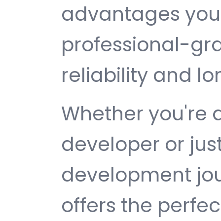
giriş
amgbahis
amgbahis
advantages you 
giriş
alobet
giriş
restbet
restbet
professional-gr
giriş
norabahis
giriş
Kalebet
Kalebet
giriş
Netbahis
Netbahis
reliability and 
giriş
Teosbet
Teosbet
giriş
grandbetting
grandbetting
giriş
Amgbahis
Amgbahis
Whether you're 
giriş
Romabet
Romabet
giriş
Teosbet
Teosbet
developer or jus
giriş
Betplay
Betplay
giriş
Enjoybet
Enjoybet
giriş
Editorbet
Editorbet
development jour
giriş
Vegabet
Vegabet
giriş
Sonbahis
Sonbahis
offers the perfe
giriş
aresbet
aresbet
aresbet
giriş
aresbet