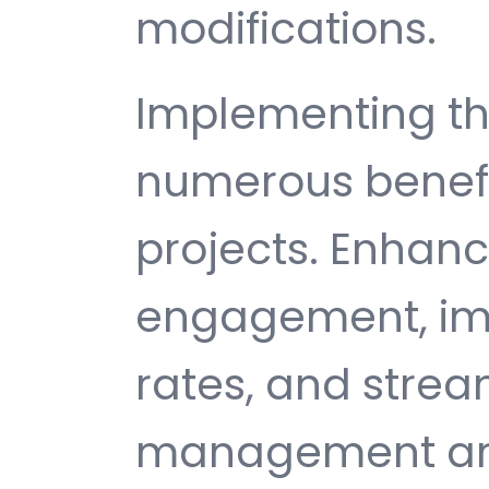
giriş
alobet
alobet
modifications.
giriş
avrupabet
avrupabet
giriş
restbet
giriş
Betbigo
Betbigo
Implementing thi
giriş
Kalebet
Kalebet
giriş
Teosbet
Teosbet
numerous benefi
giriş
Amgbahis
Amgbahis
giriş
Royalbet
Royalbet
giriş
Jokerbet
Jokerbet
projects. Enhan
giriş
Vegabet
Vegabet
giriş
Betzula
Betzula
engagement, im
giriş
Editörbet
Editörbet
giriş
romabet
giriş
norabahis
rates, and strea
giriş
enbet
enbet
giriş
bahiscasino
bahiscasino
management are 
giriş
pokerklas
pokerklas
giriş
betzula
betzula