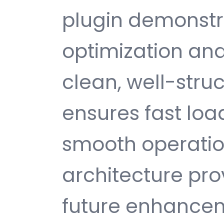
giriş
Betbigo
Betbigo
plugin demonstr
giriş
Kalebet
Kalebet
giriş
Teosbet
Teosbet
optimization and
giriş
Amgbahis
Amgbahis
giriş
Royalbet
Royalbet
clean, well-str
giriş
Jokerbet
Jokerbet
giriş
Zulabet
Zulabet
giriş
Matbet
Matbet
ensures fast loa
giriş
Pusulabet
Pusulabet
giriş
Meybet
Meybet
smooth operatio
giriş
romabet
romabet
giriş
norabahis
norabahis
giriş
enbet
enbet
architecture provi
giriş
bahiscasino
bahiscasino
giriş
pokerklas
future enhance
giriş
betzula
betzula
giriş
amgbahis