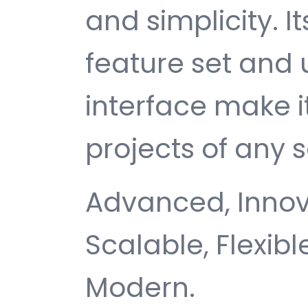
giriş
Atlasbet
Atlasbet
and simplicity. 
giriş
Atlasbet
Atlasbet
giriş
romabet
romabet
feature set and 
giriş
norabahis
norabahis
giriş
enbet
enbet
giriş
amgbahis
amgbahis
interface make i
giriş
pokerklas
pokerklas
giriş
betzula
betzula
projects of any s
giriş
bahiscasino
bahiscasino
giriş
avrupabet
avrupabet
giriş
alobet
alobet
Advanced, Innovat
giriş
restbet
restbet
giriş
Kalebet
Kalebet
giriş
Betbigo
Betbigo
Scalable, Flexible
giriş
Teosbet
Teosbet
giriş
Amgbahis
Amgbahis
Modern.
giriş
Royalbet
Royalbet
giriş
Jokerbet
Jokerbet