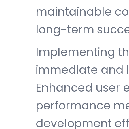
giriş
Betbigo
Betbigo
maintainable c
giriş
Kalebet
Kalebet
giriş
Teosbet
Teosbet
long-term succe
giriş
Amgbahis
Amgbahis
giriş
Royalbet
Royalbet
giriş
Jokerbet
Jokerbet
Implementing thi
giriş
Zulabet
Zulabet
giriş
Matbet
Matbet
giriş
Pusulabet
Pusulabet
immediate and l
giriş
Meybet
Meybet
giriş
romabet
romabet
Enhanced user e
giriş
norabahis
norabahis
giriş
enbet
enbet
giriş
bahiscasino
bahiscasino
performance met
giriş
pokerklas
giriş
betzula
betzula
development ef
giriş
amgbahis