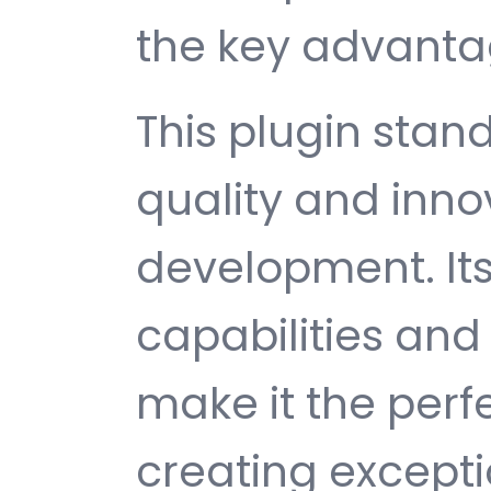
giriş
alobet
alobet
giriş
avrupabet
avrupabet
the key advantag
giriş
restbet
giriş
Betbigo
Betbigo
giriş
Kalebet
Kalebet
This plugin stan
giriş
Teosbet
Teosbet
giriş
Amgbahis
Amgbahis
quality and inno
giriş
Royalbet
Royalbet
giriş
Jokerbet
Jokerbet
giriş
Vegabet
Vegabet
development. It
giriş
Betzula
Betzula
giriş
Editörbet
Editörbet
capabilities and
giriş
romabet
giriş
norabahis
giriş
enbet
enbet
make it the perf
giriş
bahiscasino
bahiscasino
giriş
pokerklas
pokerklas
creating except
giriş
betzula
betzula