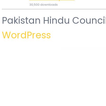
giriş
Vegabet
Vegabet
30,500 downloads
giriş
Betzula
Betzula
giriş
Meybet
Meybet
Pakistan Hindu Counci
giriş
Kalebet
Kalebet
giriş
Betbigo
Betbigo
giriş
Teosbet
Teosbet
WordPress
giriş
Vegabet
Vegabet
giriş
Restbet
WordPress Hub
ForGravity | Entry Automation FTP Extension
ForGravity | Live Population for Gravity Forms
Formarta – Handmade Shop WordPress Theme
F
Restbet
giriş
Betplay
Betplay
giriş
Efesbet
Efesbet
giriş
Enjoybet
giriş
romabet
romabet
giriş
norabahis
norabahis
giriş
enbet
enbet
giriş
pulibet
giriş
pokerklas
pokerklas