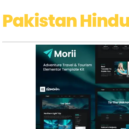
giriş
norabahis
norabahis
norabahis
giriş
Ultrabet
Ultrabet
Pakistan Hindu
giriş
Sonbahis
Sonbahis
giriş
Enjoybet
Enjoybet
giriş
Norabahis
Norabahis
giriş
Amgbahis
Amgbahis
giriş
Pokerklas
Pokerklas
giriş
Masterbetting
Masterbetting
giriş
Betgar
Betgar
giriş
Romabet
Romabet
giriş
Marsbahis
Marsbahis
giriş
Atmbahis
Atmbahis
giriş
Meritking
Meritking
giriş
betnis
giriş
efesbet
efesbet
giriş
marsbahis
giriş
holiganbet
holiganbet
giriş
maksibet
maksibet