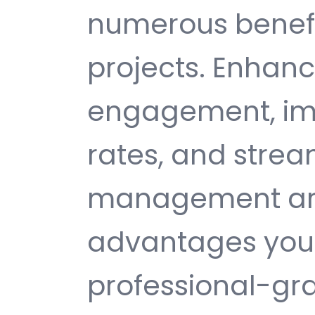
giriş
alobet
alobet
numerous benefi
giriş
avrupabet
avrupabet
giriş
restbet
giriş
Betbigo
Betbigo
projects. Enhan
giriş
Kalebet
Kalebet
giriş
Teosbet
Teosbet
engagement, im
giriş
Amgbahis
Amgbahis
giriş
Royalbet
Royalbet
giriş
Jokerbet
Jokerbet
rates, and strea
giriş
Vegabet
Vegabet
giriş
Betzula
Betzula
management are 
giriş
Editörbet
Editörbet
giriş
romabet
giriş
norabahis
advantages you 
giriş
enbet
enbet
giriş
bahiscasino
bahiscasino
professional-gr
giriş
pokerklas
pokerklas
giriş
betzula
betzula