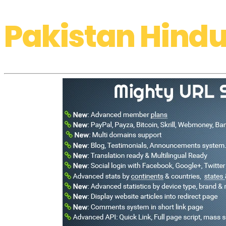
giriş
norabahis
norabahis
norabahis
giriş
Ultrabet
Ultrabet
Pakistan Hindu
giriş
Sonbahis
Sonbahis
giriş
Enjoybet
Enjoybet
giriş
Norabahis
Norabahis
giriş
Amgbahis
Amgbahis
giriş
Pokerklas
Pokerklas
giriş
Masterbetting
Masterbetting
giriş
Betgar
Betgar
giriş
Romabet
Romabet
giriş
Marsbahis
Marsbahis
giriş
Atmbahis
Atmbahis
giriş
Meritking
Meritking
giriş
betnis
giriş
efesbet
efesbet
giriş
marsbahis
giriş
holiganbet
holiganbet
giriş
maksibet
maksibet