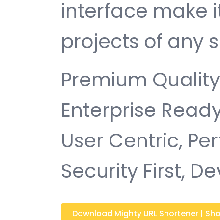
giriş
Atlasbet
Atlasbet
interface make i
giriş
Atlasbet
Atlasbet
giriş
romabet
romabet
projects of any s
giriş
norabahis
norabahis
giriş
enbet
enbet
giriş
amgbahis
amgbahis
Premium Quality,
giriş
pokerklas
pokerklas
giriş
betzula
betzula
giriş
bahiscasino
bahiscasino
Enterprise Ready
giriş
avrupabet
avrupabet
giriş
alobet
alobet
User Centric, P
giriş
restbet
restbet
giriş
Kalebet
Kalebet
giriş
Betbigo
Betbigo
Security First, D
giriş
Teosbet
Teosbet
giriş
Amgbahis
Amgbahis
giriş
Royalbet
Royalbet
giriş
Jokerbet
Jokerbet
Download Mighty URL Shortener | Short