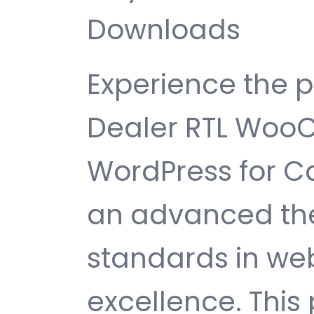
giriş
Amgbahis
Amgbahis
Downloads
giriş
Romabet
Romabet
giriş
Grandpashabet
Grandpashabet
giriş
Marsbahis
Marsbahis
Experience the p
giriş
pulibet
giriş
pulibet
Dealer RTL Wo
giriş
pusulabet
giriş
pusulabet
giriş
Cratosroyalbet
WordPress for C
giriş
Cratosroyalbet
giriş
Grandpashabet
Grandpashabet
an advanced th
giriş
Grandpashabet
giriş
biabet
giriş
betplay
standards in w
giriş
jasminbet
giriş
dedebet
excellence. This
giriş
https://kaystudio.net
https://kaystudio.net
giriş
holiganbet
holiganbet