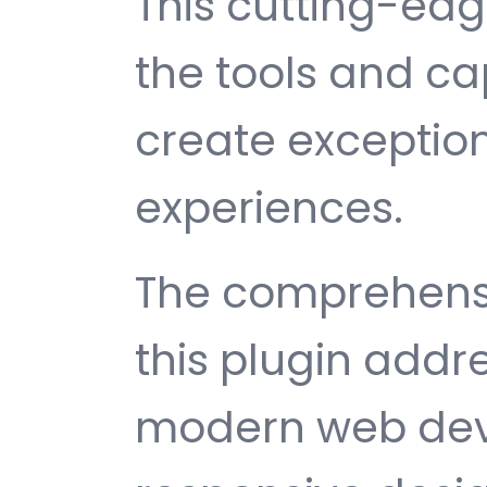
This cutting-edg
giriş
bahiscasino
bahiscasino
giriş
romabet
romabet
the tools and ca
giriş
norabahis
norabahis
giriş
enbet
enbet
create exception
giriş
amgbahis
amgbahis
giriş
pokerklas
pokerklas
giriş
betzula
betzula
experiences.
giriş
bahiscasino
bahiscasino
giriş
avrupabet
avrupabet
giriş
alobet
alobet
The comprehensi
giriş
restbet
restbet
giriş
Betbigo
Betbigo
this plugin addr
giriş
Kalebet
Kalebet
giriş
Amgbahis
Amgbahis
giriş
Royalbet
Royalbet
modern web dev
giriş
Teosbet
Teosbet
giriş
Jokerbet
Jokerbet
giriş
Vegabet
Vegabet