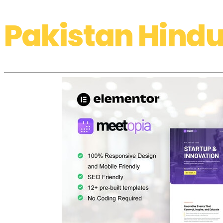
giriş
norabahis
norabahis
norabahis
giriş
Ultrabet
Ultrabet
Pakistan Hindu
giriş
Sonbahis
Sonbahis
giriş
Enjoybet
Enjoybet
giriş
Norabahis
Norabahis
giriş
Amgbahis
Amgbahis
giriş
Pokerklas
Pokerklas
giriş
Masterbetting
Masterbetting
giriş
Betgar
Betgar
giriş
Romabet
Romabet
giriş
Marsbahis
Marsbahis
giriş
Atmbahis
Atmbahis
giriş
Meritking
Meritking
giriş
betnis
giriş
efesbet
efesbet
giriş
marsbahis
giriş
holiganbet
holiganbet
giriş
maksibet
maksibet