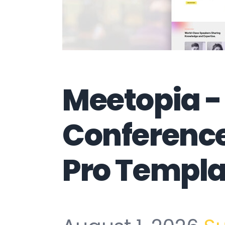
giriş
alobet
alobet
giriş
hiltonbet
hiltonbet
giriş
imajbet
imajbet
giriş
kulisbet
kulisbet
giriş
jokerbet
giriş
pulibet
giriş
pulibet
Meetopia -
giriş
pusulabet
giriş
pusulabet
Conference
giriş
Cratosroyalbet
giriş
Cratosroyalbet
giriş
Grandpashabet
Pro Templa
giriş
Grandpashabet
giriş
biabet
giriş
betplay
giriş
jasminbet
giriş
Festwin
Festwin
giriş
Restbet
Restbet