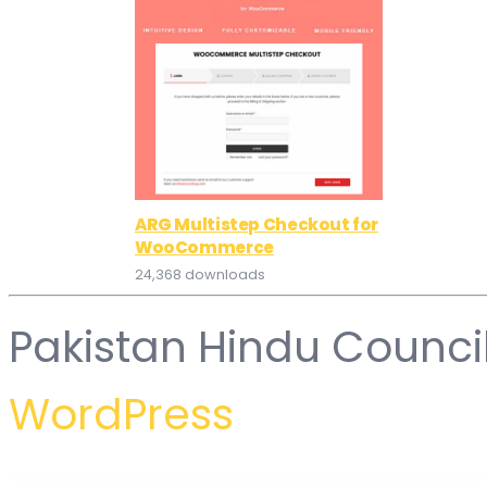
giriş
Vegabet
Vegabet
giriş
Betzula
Betzula
giriş
Meybet
Meybet
giriş
Kalebet
Kalebet
giriş
Betbigo
Betbigo
giriş
Teosbet
Teosbet
giriş
Vegabet
Vegabet
giriş
Restbet
ARG Multistep Checkout for
WooCommerce
Restbet
24,368 downloads
giriş
Betplay
Betplay
giriş
Efesbet
Efesbet
Pakistan Hindu Counci
giriş
Enjoybet
giriş
romabet
romabet
giriş
norabahis
norabahis
WordPress
giriş
enbet
enbet
giriş
pulibet
giriş
pokerklas
pokerklas
WordPress Hub
Fashiro WP – Multipurpose Elementor WooCommerce Theme
Fashly – Fashion & Clothing Designer Elementor Template Kit
Fast & Custom Grid – WordPress Plugin
Fast Food WordPress Theme
Fast Media Gallery For Elem