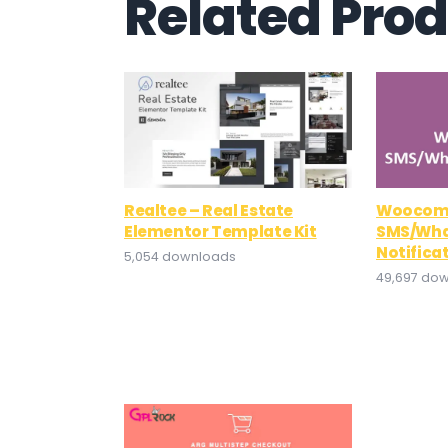
Related Pro
giriş
Atlasbet
Atlasbet
giriş
Atlasbet
Atlasbet
giriş
romabet
romabet
giriş
norabahis
norabahis
giriş
enbet
enbet
giriş
amgbahis
amgbahis
giriş
pokerklas
pokerklas
giriş
betzula
betzula
giriş
bahiscasino
bahiscasino
Realtee – Real Estate
Woocom
giriş
avrupabet
avrupabet
Elementor Template Kit
SMS/Wh
Notifica
giriş
alobet
alobet
5,054 downloads
giriş
restbet
restbet
49,697 do
giriş
Kalebet
Kalebet
giriş
Betbigo
Betbigo
giriş
Teosbet
Teosbet
giriş
Amgbahis
Amgbahis
giriş
Royalbet
Royalbet
giriş
Jokerbet
Jokerbet