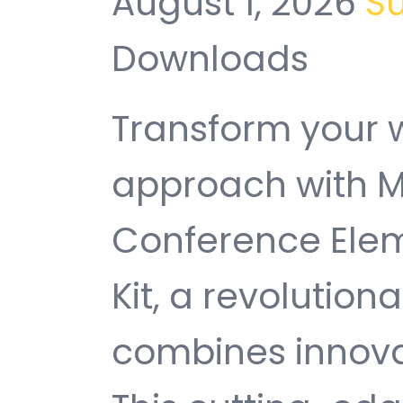
August 1, 2026
S
giriş
Amgbahis
Amgbahis
giriş
Romabet
Romabet
Downloads
giriş
Grandpashabet
Grandpashabet
giriş
Marsbahis
Marsbahis
giriş
pulibet
Transform your
giriş
pulibet
giriş
pusulabet
approach with M
giriş
pusulabet
giriş
Cratosroyalbet
giriş
Cratosroyalbet
Conference Elem
giriş
Grandpashabet
Grandpashabet
giriş
Grandpashabet
Kit, a revolution
giriş
biabet
giriş
betplay
giriş
jasminbet
combines innovati
giriş
dedebet
giriş
https://kaystudio.net
https://kaystudio.net
giriş
holiganbet
holiganbet