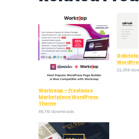
giriş
Atlasbet
Atlasbet
giriş
Atlasbet
Atlasbet
giriş
romabet
romabet
giriş
norabahis
norabahis
giriş
enbet
enbet
giriş
amgbahis
amgbahis
giriş
pokerklas
pokerklas
giriş
betzula
betzula
Gabriela
WordPre
giriş
bahiscasino
bahiscasino
22,359 do
giriş
avrupabet
avrupabet
giriş
alobet
alobet
giriş
restbet
restbet
Workreap – Freelance
giriş
Kalebet
Kalebet
Marketplace WordPress
giriş
Betbigo
Betbigo
Theme
giriş
Teosbet
Teosbet
46,710 downloads
giriş
Amgbahis
Amgbahis
giriş
Royalbet
Royalbet
giriş
Jokerbet
Jokerbet