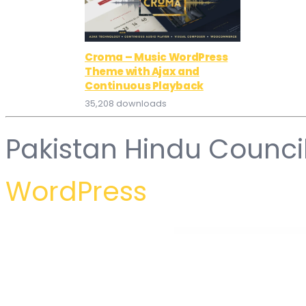
giriş
Vegabet
Vegabet
giriş
Betzula
Betzula
giriş
Meybet
Meybet
giriş
Kalebet
Kalebet
Croma – Music WordPress
Theme with Ajax and
giriş
Betbigo
Betbigo
Continuous Playback
giriş
Teosbet
Teosbet
35,208 downloads
giriş
Vegabet
Vegabet
Pakistan Hindu Counci
giriş
Restbet
Restbet
giriş
Betplay
Betplay
WordPress
giriş
Efesbet
Efesbet
giriş
Enjoybet
giriş
romabet
romabet
WordPress Hub
TASKLY – Project Management Tool
Tastyc – Cafe Restaurant Theme
Tattoo Studio – Responsive WordPress Theme
TattooPress - A Wordpress Theme for Ink Artists
TattooPres
giriş
norabahis
norabahis
giriş
enbet
enbet
giriş
pulibet
giriş
pokerklas
pokerklas