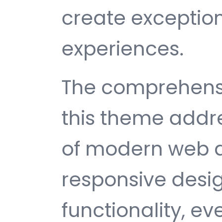
giriş
bahiscasino
bahiscasino
create exception
giriş
romabet
romabet
giriş
norabahis
norabahis
experiences.
giriş
enbet
enbet
giriş
amgbahis
amgbahis
giriş
pokerklas
pokerklas
The comprehensi
giriş
betzula
betzula
giriş
bahiscasino
bahiscasino
giriş
avrupabet
avrupabet
this theme addr
giriş
alobet
alobet
giriş
restbet
restbet
of modern web 
giriş
Betbigo
Betbigo
giriş
Kalebet
Kalebet
giriş
Amgbahis
Amgbahis
responsive desi
giriş
Royalbet
Royalbet
giriş
Teosbet
Teosbet
functionality, e
giriş
Jokerbet
Jokerbet
giriş
Vegabet
Vegabet