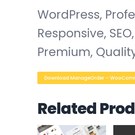
giriş
Vegabet
Vegabet
giriş
Betzula
Betzula
WordPress, Profe
giriş
Meybet
Meybet
giriş
Kalebet
Kalebet
Responsive, SEO,
giriş
Betbigo
Betbigo
giriş
Teosbet
Teosbet
Premium, Quality
giriş
Vegabet
Vegabet
giriş
Restbet
Restbet
giriş
Betplay
Betplay
Download ManageOrder – WooCommer
giriş
Efesbet
Efesbet
giriş
Enjoybet
giriş
romabet
romabet
Related Pro
giriş
norabahis
norabahis
giriş
enbet
enbet
giriş
pulibet
giriş
pokerklas
pokerklas