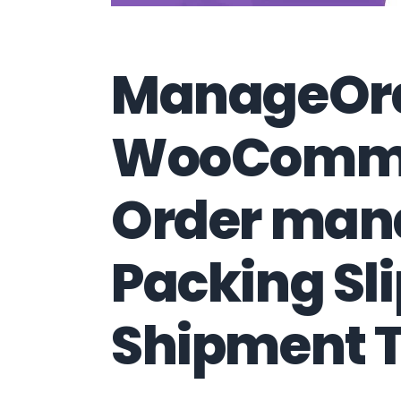
giriş
alobet
alobet
giriş
hiltonbet
hiltonbet
giriş
imajbet
imajbet
ManageOrd
giriş
kulisbet
kulisbet
giriş
jokerbet
giriş
pulibet
WooComme
giriş
pulibet
giriş
pusulabet
giriş
pusulabet
Order mana
giriş
Cratosroyalbet
giriş
Cratosroyalbet
Packing Sli
giriş
Grandpashabet
giriş
Grandpashabet
giriş
biabet
Shipment 
giriş
betplay
giriş
jasminbet
giriş
Festwin
Festwin
giriş
Restbet
Restbet