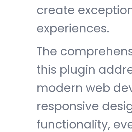
create exception
giriş
bahiscasino
bahiscasino
giriş
romabet
romabet
giriş
norabahis
norabahis
experiences.
giriş
enbet
enbet
giriş
amgbahis
amgbahis
giriş
pokerklas
pokerklas
The comprehensi
giriş
betzula
betzula
giriş
bahiscasino
bahiscasino
giriş
avrupabet
avrupabet
this plugin addr
giriş
alobet
alobet
giriş
restbet
restbet
modern web dev
giriş
Betbigo
Betbigo
giriş
Kalebet
Kalebet
responsive desi
giriş
Amgbahis
Amgbahis
giriş
Royalbet
Royalbet
giriş
Teosbet
Teosbet
functionality, e
giriş
Jokerbet
Jokerbet
giriş
Vegabet
Vegabet