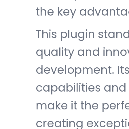
giriş
alobet
alobet
the key advantag
giriş
avrupabet
avrupabet
giriş
restbet
giriş
Betbigo
Betbigo
giriş
Kalebet
Kalebet
This plugin stan
giriş
Teosbet
Teosbet
giriş
Amgbahis
Amgbahis
quality and inno
giriş
Royalbet
Royalbet
giriş
Jokerbet
Jokerbet
giriş
Vegabet
Vegabet
development. It
giriş
Betzula
Betzula
giriş
Editörbet
Editörbet
capabilities and
giriş
romabet
giriş
norabahis
make it the perf
giriş
enbet
enbet
giriş
bahiscasino
bahiscasino
giriş
pokerklas
pokerklas
creating except
giriş
betzula
betzula