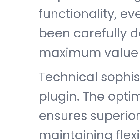
giriş
Betzula
Betzula
functionality, e
giriş
meybet
meybet
giriş
Atlasbet
Atlasbet
been carefully d
giriş
betnis
giriş
jokerbet
giriş
millibahis
maximum value 
giriş
jasminbet
giriş
pulibet
giriş
pulibet
Technical sophist
giriş
holiganbet
giriş
pusulabet
plugin. The opti
giriş
cratosroyalbet
giriş
dedebet
giriş
betplay
betplay
ensures superio
giriş
Festwin
giriş
jasminbet
maintaining flexib
giriş
biabet
giriş
Grandpashabet