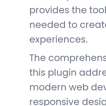
giriş
bahiscasino
bahiscasino
provides the too
giriş
romabet
romabet
giriş
norabahis
norabahis
needed to create
giriş
enbet
enbet
giriş
amgbahis
amgbahis
giriş
pokerklas
pokerklas
experiences.
giriş
betzula
betzula
giriş
bahiscasino
bahiscasino
giriş
avrupabet
avrupabet
The comprehensi
giriş
alobet
alobet
giriş
restbet
restbet
this plugin addr
giriş
Betbigo
Betbigo
giriş
Kalebet
Kalebet
giriş
Amgbahis
Amgbahis
modern web dev
giriş
Royalbet
Royalbet
giriş
Teosbet
Teosbet
responsive desi
giriş
Jokerbet
Jokerbet
giriş
Vegabet
Vegabet