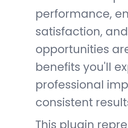
giriş
alobet
alobet
giriş
avrupabet
avrupabet
performance, e
giriş
restbet
giriş
Betbigo
Betbigo
satisfaction, an
giriş
Kalebet
Kalebet
giriş
Teosbet
Teosbet
giriş
Amgbahis
Amgbahis
opportunities a
giriş
Royalbet
Royalbet
giriş
Jokerbet
Jokerbet
benefits you'll e
giriş
Vegabet
Vegabet
giriş
Betzula
Betzula
giriş
Editörbet
Editörbet
professional im
giriş
romabet
giriş
norabahis
consistent result
giriş
enbet
enbet
giriş
bahiscasino
bahiscasino
giriş
pokerklas
pokerklas
This plugin repr
giriş
betzula
betzula