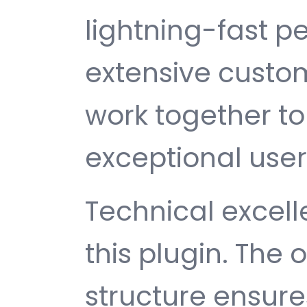
giriş
Betzula
Betzula
lightning-fast 
giriş
meybet
meybet
giriş
Atlasbet
Atlasbet
extensive custom
giriş
betnis
giriş
jokerbet
giriş
millibahis
work together to
giriş
jasminbet
giriş
pulibet
exceptional user
giriş
pulibet
giriş
holiganbet
giriş
pusulabet
Technical excelle
giriş
cratosroyalbet
giriş
dedebet
giriş
betplay
betplay
this plugin. The
giriş
Festwin
giriş
jasminbet
structure ensu
giriş
biabet
giriş
Grandpashabet