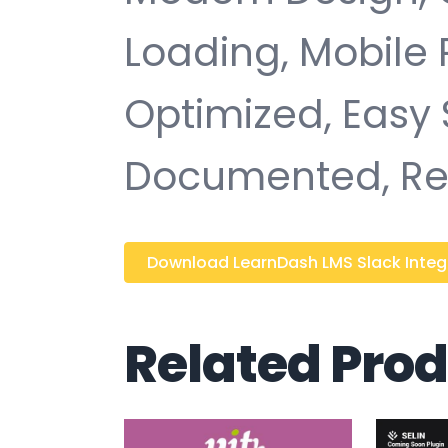
giriş
Atlasbet
Atlasbet
giriş
Atlasbet
Atlasbet
Loading, Mobile
giriş
romabet
romabet
giriş
norabahis
norabahis
Optimized, Easy 
giriş
enbet
enbet
giriş
amgbahis
amgbahis
giriş
pokerklas
pokerklas
Documented, Re
giriş
betzula
betzula
giriş
bahiscasino
bahiscasino
giriş
avrupabet
avrupabet
giriş
alobet
alobet
Download LearnDash LMS Slack Integra
giriş
restbet
restbet
giriş
Kalebet
Kalebet
giriş
Betbigo
Betbigo
Related Pro
giriş
Teosbet
Teosbet
giriş
Amgbahis
Amgbahis
giriş
Royalbet
Royalbet
giriş
Jokerbet
Jokerbet