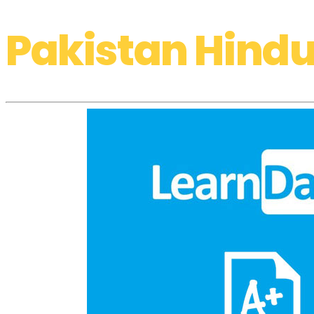
giriş
norabahis
norabahis
norabahis
giriş
Ultrabet
Ultrabet
Pakistan Hindu
giriş
Sonbahis
Sonbahis
giriş
Enjoybet
Enjoybet
giriş
Norabahis
Norabahis
giriş
Amgbahis
Amgbahis
giriş
Pokerklas
Pokerklas
giriş
Masterbetting
Masterbetting
giriş
Betgar
Betgar
giriş
Romabet
Romabet
giriş
Marsbahis
Marsbahis
giriş
Atmbahis
Atmbahis
giriş
Meritking
Meritking
giriş
betnis
giriş
efesbet
efesbet
giriş
marsbahis
giriş
holiganbet
holiganbet
giriş
maksibet
maksibet