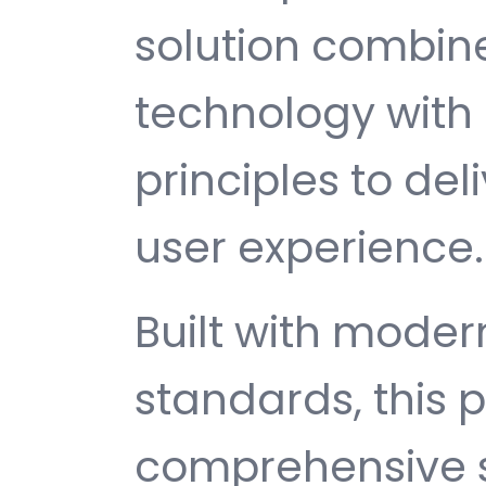
giriş
bahiscasino
bahiscasino
solution combin
giriş
romabet
romabet
giriş
norabahis
norabahis
technology with 
giriş
enbet
enbet
giriş
amgbahis
amgbahis
giriş
pokerklas
pokerklas
principles to del
giriş
betzula
betzula
giriş
bahiscasino
bahiscasino
user experience.
giriş
avrupabet
avrupabet
giriş
alobet
alobet
giriş
restbet
restbet
Built with mode
giriş
Betbigo
Betbigo
giriş
Kalebet
Kalebet
giriş
Amgbahis
Amgbahis
standards, this p
giriş
Royalbet
Royalbet
giriş
Teosbet
Teosbet
comprehensive s
giriş
Jokerbet
Jokerbet
giriş
Vegabet
Vegabet