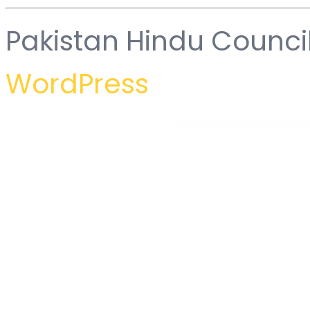
orjinal.vip/
https://tr.editorbet-
sanal-
Pakistan Hindu Counci
orjinal.vip/
giriş
https://www.orgudike.com/
https://www.orgudike.
WordPress
giriş
Kalebet
giriş
Romabet
Romabet
giriş
Teosbet
Teosbet
giriş
Vegabet
WordPress Hub
Ultimate Member Private Messages Addon
Ultimate Member Profile Completeness Addon
Ultimate Member Realtime Notifications Addon
giriş
Restbet
giriş
Betplay
Betplay
giriş
Efesbet
Efesbet
giriş
Enjoybet
giriş
Meritking
Meritking
giriş
Marsbahis
Marsbahis
giriş
Avrupabet
Avrupabet
giriş
Mavibet
Mavibet
giriş
Galabet
Galabet
giriş
Norabahis
Norabahis