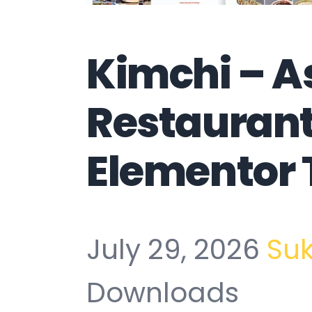
giriş
alobet
alobet
giriş
hiltonbet
hiltonbet
giriş
imajbet
imajbet
Kimchi – A
giriş
kulisbet
kulisbet
giriş
jokerbet
giriş
pulibet
Restaurant
giriş
pulibet
giriş
pusulabet
giriş
pusulabet
Elementor 
giriş
Cratosroyalbet
giriş
Cratosroyalbet
giriş
Grandpashabet
giriş
Grandpashabet
giriş
biabet
July 29, 2026
Su
giriş
betplay
giriş
jasminbet
Downloads
giriş
Festwin
Festwin
giriş
Restbet
Restbet