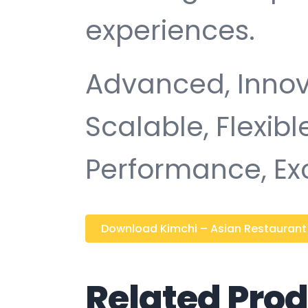
giriş
amgbahis
amgbahis
giriş
alobet
experiences.
giriş
restbet
restbet
giriş
norabahis
giriş
Kalebet
Kalebet
Advanced, Innovat
giriş
Netbahis
Netbahis
giriş
Teosbet
Teosbet
Scalable, Flexible
giriş
grandbetting
grandbetting
giriş
Amgbahis
Amgbahis
giriş
Romabet
Romabet
Performance, Ex
giriş
Teosbet
Teosbet
giriş
Betplay
Betplay
giriş
Enjoybet
Enjoybet
giriş
Editorbet
Editorbet
Download Kimchi – Asian Restaurant &
giriş
Vegabet
Vegabet
giriş
Sonbahis
Sonbahis
giriş
aresbet
aresbet
aresbet
Related Pro
giriş
aresbet