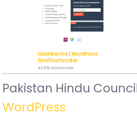
giriş
Vegabet
Vegabet
giriş
Betzula
Betzula
giriş
Meybet
Meybet
giriş
Kalebet
Kalebet
giriş
Betbigo
Betbigo
giriş
Teosbet
Teosbet
giriş
Vegabet
HashBar Pro | WordPress
Vegabet
Notification Bar
giriş
Restbet
43,616 downloads
Restbet
giriş
Betplay
Betplay
Pakistan Hindu Counci
giriş
Efesbet
Efesbet
giriş
Enjoybet
giriş
romabet
romabet
WordPress
giriş
norabahis
norabahis
giriş
enbet
enbet
giriş
pulibet
WordPress Hub
Industo – Factory & Industry WordPress Theme
Industrial Business Responsive WP theme – Offshore
Industrial - Corporate, Industry & Factory WordPress Themes
Industris – Factory & Busin
giriş
pokerklas
pokerklas