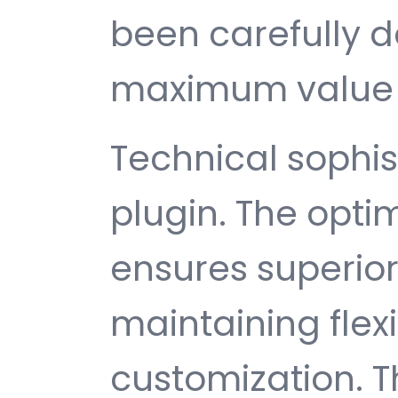
giriş
Betzula
Betzula
been carefully d
giriş
meybet
meybet
giriş
Atlasbet
Atlasbet
maximum value 
giriş
betnis
giriş
jokerbet
giriş
millibahis
Technical sophist
giriş
jasminbet
giriş
pulibet
giriş
pulibet
plugin. The opti
giriş
holiganbet
giriş
pusulabet
ensures superio
giriş
cratosroyalbet
giriş
dedebet
giriş
betplay
betplay
maintaining flexib
giriş
Festwin
giriş
jasminbet
customization. T
giriş
biabet
giriş
Grandpashabet