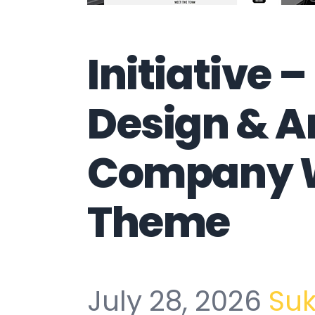
giriş
alobet
alobet
giriş
hiltonbet
hiltonbet
giriş
imajbet
imajbet
Initiative –
giriş
kulisbet
kulisbet
giriş
jokerbet
giriş
pulibet
Design & A
giriş
pulibet
giriş
pusulabet
giriş
pusulabet
Company 
giriş
Cratosroyalbet
giriş
Cratosroyalbet
Theme
giriş
Grandpashabet
giriş
Grandpashabet
giriş
biabet
giriş
betplay
giriş
jasminbet
July 28, 2026
Su
giriş
Festwin
Festwin
giriş
Restbet
Restbet