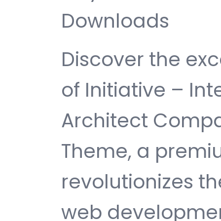
giriş
Amgbahis
Amgbahis
Downloads
giriş
Romabet
Romabet
giriş
Grandpashabet
Grandpashabet
giriş
Marsbahis
Marsbahis
Discover the exc
giriş
pulibet
giriş
pulibet
of Initiative – In
giriş
pusulabet
giriş
pusulabet
giriş
Cratosroyalbet
Architect Comp
giriş
Cratosroyalbet
giriş
Grandpashabet
Grandpashabet
Theme, a premi
giriş
Grandpashabet
giriş
biabet
giriş
betplay
revolutionizes 
giriş
jasminbet
giriş
dedebet
web development
giriş
https://kaystudio.net
https://kaystudio.net
giriş
holiganbet
holiganbet