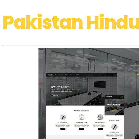
giriş
norabahis
norabahis
norabahis
giriş
Ultrabet
Ultrabet
Pakistan Hindu
giriş
Sonbahis
Sonbahis
giriş
Enjoybet
Enjoybet
giriş
Norabahis
Norabahis
giriş
Amgbahis
Amgbahis
giriş
Pokerklas
Pokerklas
giriş
Masterbetting
Masterbetting
giriş
Betgar
Betgar
giriş
Romabet
Romabet
giriş
Marsbahis
Marsbahis
giriş
Atmbahis
Atmbahis
giriş
Meritking
Meritking
giriş
betnis
giriş
efesbet
efesbet
giriş
marsbahis
giriş
holiganbet
holiganbet
giriş
maksibet
maksibet