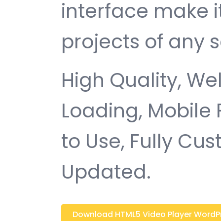
giriş
Atlasbet
Atlasbet
interface make i
giriş
Atlasbet
Atlasbet
giriş
romabet
romabet
projects of any s
giriş
norabahis
norabahis
giriş
enbet
enbet
giriş
amgbahis
amgbahis
High Quality, We
giriş
pokerklas
pokerklas
giriş
betzula
betzula
giriş
bahiscasino
bahiscasino
Loading, Mobile 
giriş
avrupabet
avrupabet
giriş
alobet
alobet
to Use, Fully Cu
giriş
restbet
restbet
giriş
Kalebet
Kalebet
giriş
Betbigo
Betbigo
Updated.
giriş
Teosbet
Teosbet
giriş
Amgbahis
Amgbahis
giriş
Royalbet
Royalbet
giriş
Jokerbet
Jokerbet
Download HTML5 Video Player WordPres