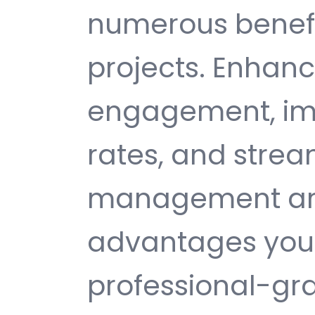
giriş
alobet
alobet
numerous benefi
giriş
avrupabet
avrupabet
giriş
restbet
giriş
Betbigo
Betbigo
projects. Enhan
giriş
Kalebet
Kalebet
giriş
Teosbet
Teosbet
engagement, im
giriş
Amgbahis
Amgbahis
giriş
Royalbet
Royalbet
giriş
Jokerbet
Jokerbet
rates, and strea
giriş
Vegabet
Vegabet
giriş
Betzula
Betzula
management are 
giriş
Editörbet
Editörbet
giriş
romabet
giriş
norabahis
advantages you 
giriş
enbet
enbet
giriş
bahiscasino
bahiscasino
professional-gr
giriş
pokerklas
pokerklas
giriş
betzula
betzula