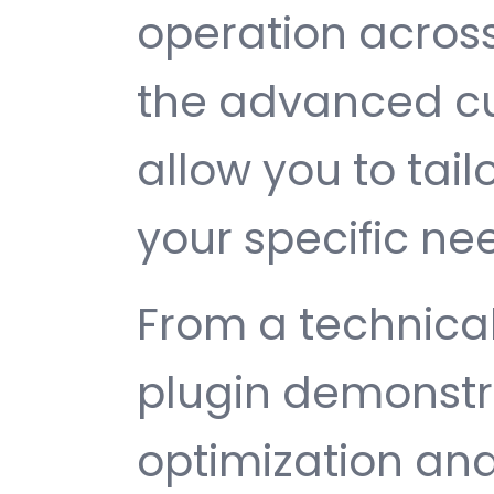
operation across
giriş
Betzula
Betzula
giriş
meybet
meybet
giriş
Atlasbet
Atlasbet
the advanced cu
giriş
betnis
giriş
jokerbet
allow you to tail
giriş
millibahis
giriş
jasminbet
giriş
pulibet
your specific ne
giriş
pulibet
giriş
holiganbet
giriş
pusulabet
From a technical
giriş
cratosroyalbet
giriş
dedebet
plugin demonstr
giriş
betplay
betplay
giriş
Festwin
giriş
jasminbet
optimization and
giriş
biabet
giriş
Grandpashabet