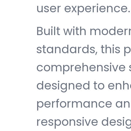
user experience.
giriş
bahiscasino
bahiscasino
giriş
romabet
romabet
giriş
norabahis
norabahis
Built with mode
giriş
enbet
enbet
giriş
amgbahis
amgbahis
giriş
pokerklas
pokerklas
standards, this p
giriş
betzula
betzula
giriş
bahiscasino
bahiscasino
comprehensive s
giriş
avrupabet
avrupabet
giriş
alobet
alobet
giriş
restbet
restbet
designed to enh
giriş
Betbigo
Betbigo
giriş
Kalebet
Kalebet
performance and
giriş
Amgbahis
Amgbahis
giriş
Royalbet
Royalbet
giriş
Teosbet
Teosbet
responsive desi
giriş
Jokerbet
Jokerbet
giriş
Vegabet
Vegabet