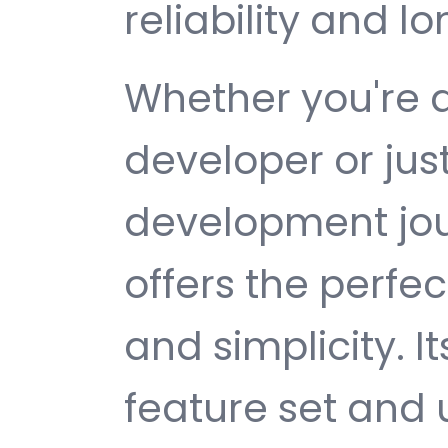
giriş
amgbahis
amgbahis
reliability and 
giriş
alobet
giriş
restbet
restbet
giriş
norabahis
Whether you're 
giriş
Kalebet
Kalebet
giriş
Netbahis
Netbahis
developer or jus
giriş
Teosbet
Teosbet
giriş
grandbetting
grandbetting
giriş
Amgbahis
Amgbahis
development jour
giriş
Romabet
Romabet
giriş
Teosbet
Teosbet
offers the perfe
giriş
Betplay
Betplay
giriş
Enjoybet
Enjoybet
giriş
Editorbet
Editorbet
and simplicity. 
giriş
Vegabet
Vegabet
giriş
Sonbahis
Sonbahis
feature set and 
giriş
aresbet
aresbet
aresbet
giriş
aresbet