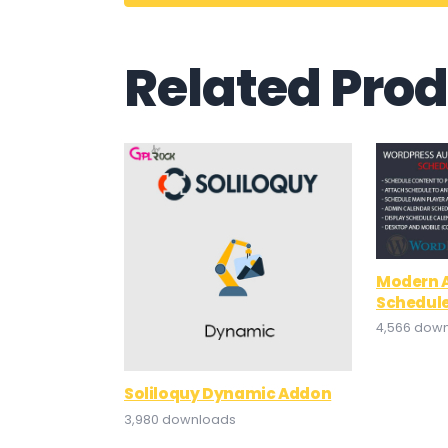
giriş
Vegabet
Vegabet
giriş
Betzula
Betzula
giriş
Meybet
Meybet
Related Pro
giriş
Kalebet
Kalebet
giriş
Betbigo
Betbigo
giriş
Teosbet
Teosbet
giriş
Vegabet
Vegabet
giriş
Restbet
Restbet
giriş
Betplay
Betplay
giriş
Efesbet
Efesbet
Modern A
Schedul
giriş
Enjoybet
4,566 dow
giriş
romabet
romabet
giriş
norabahis
norabahis
giriş
enbet
enbet
Soliloquy Dynamic Addon
giriş
pulibet
3,980 downloads
giriş
pokerklas
pokerklas