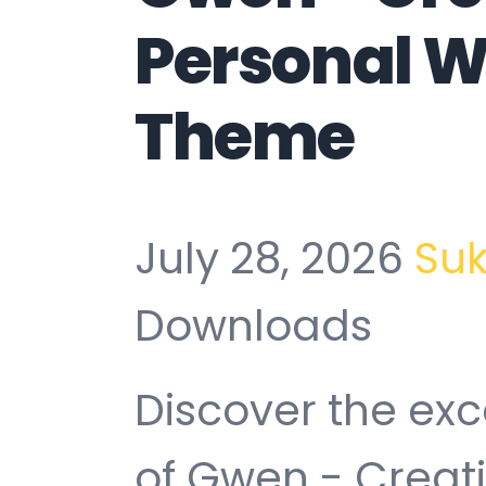
giriş
Amgbahis
Amgbahis
Personal W
giriş
Romabet
Romabet
giriş
Grandpashabet
Grandpashabet
giriş
Marsbahis
Marsbahis
Theme
giriş
pulibet
giriş
pulibet
giriş
pusulabet
giriş
pusulabet
giriş
Cratosroyalbet
July 28, 2026
Su
giriş
Cratosroyalbet
giriş
Grandpashabet
Grandpashabet
Downloads
giriş
Grandpashabet
giriş
biabet
giriş
betplay
Discover the exc
giriş
jasminbet
giriş
dedebet
giriş
https://kaystudio.net
https://kaystudio.net
of Gwen - Creat
giriş
holiganbet
holiganbet