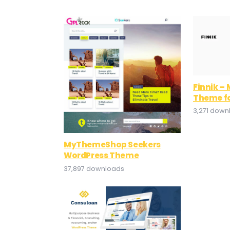
giriş
betzula
giriş
bahiscasino
giriş
avrupabet
avrupabet
giriş
alobet
alobet
giriş
restbet
restbet
giriş
http://mikefreemanministries.com/
giriş
https://tr.romabet-
Finnik –
sanal-
Theme f
orjinal1.vip/
https://plan-
3,271 down
reprise-
activite.com/
https://plan-
MyThemeShop Seekers
reprise-
WordPress Theme
activite.com/
37,897 downloads
giriş
https://tr.betplay-
sanal-
orjinal.vip/
https://dentalcaremichalin.pl/
giriş
https://tr.editorbet-
sanal-