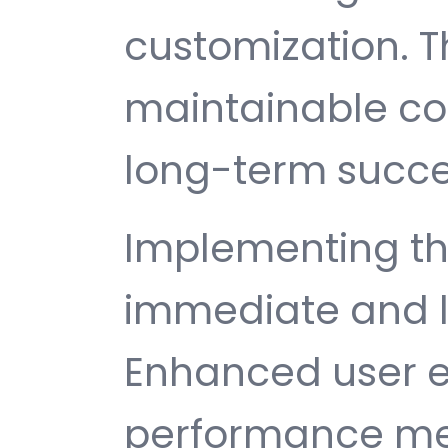
giriş
Betbigo
Betbigo
customization. T
giriş
Kalebet
Kalebet
giriş
Teosbet
Teosbet
maintainable c
giriş
Amgbahis
Amgbahis
giriş
Royalbet
Royalbet
giriş
Jokerbet
Jokerbet
long-term succe
giriş
Zulabet
Zulabet
giriş
Matbet
Matbet
giriş
Pusulabet
Pusulabet
Implementing thi
giriş
Meybet
Meybet
giriş
romabet
romabet
immediate and l
giriş
norabahis
norabahis
giriş
enbet
enbet
giriş
bahiscasino
bahiscasino
Enhanced user e
giriş
pokerklas
giriş
betzula
betzula
performance met
giriş
amgbahis