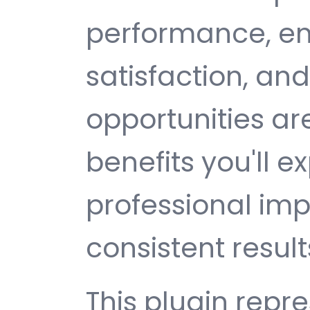
giriş
alobet
alobet
giriş
avrupabet
avrupabet
performance, e
giriş
restbet
giriş
Betbigo
Betbigo
satisfaction, an
giriş
Kalebet
Kalebet
giriş
Teosbet
Teosbet
giriş
Amgbahis
Amgbahis
opportunities a
giriş
Royalbet
Royalbet
giriş
Jokerbet
Jokerbet
benefits you'll e
giriş
Vegabet
Vegabet
giriş
Betzula
Betzula
giriş
Editörbet
Editörbet
professional im
giriş
romabet
giriş
norabahis
consistent result
giriş
enbet
enbet
giriş
bahiscasino
bahiscasino
giriş
pokerklas
pokerklas
This plugin repr
giriş
betzula
betzula