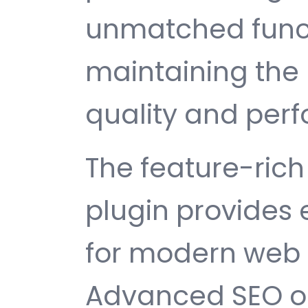
giriş
bahiscasino
bahiscasino
unmatched funct
giriş
romabet
romabet
giriş
norabahis
norabahis
maintaining the 
giriş
enbet
enbet
giriş
amgbahis
amgbahis
giriş
pokerklas
pokerklas
quality and per
giriş
betzula
betzula
giriş
bahiscasino
bahiscasino
giriş
avrupabet
avrupabet
The feature-rich 
giriş
alobet
alobet
giriş
restbet
restbet
plugin provides
giriş
Betbigo
Betbigo
giriş
Kalebet
Kalebet
giriş
Amgbahis
Amgbahis
for modern web
giriş
Royalbet
Royalbet
giriş
Teosbet
Teosbet
Advanced SEO op
giriş
Jokerbet
Jokerbet
giriş
Vegabet
Vegabet