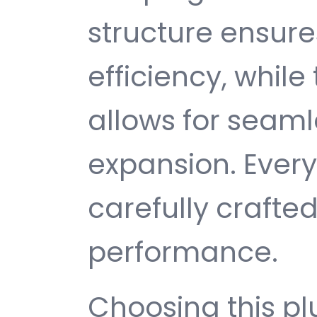
giriş
Betbigo
Betbigo
structure ensu
giriş
Kalebet
Kalebet
giriş
Teosbet
Teosbet
efficiency, while
giriş
Amgbahis
Amgbahis
giriş
Royalbet
Royalbet
giriş
Jokerbet
Jokerbet
allows for seam
giriş
Zulabet
Zulabet
giriş
Matbet
Matbet
expansion. Ever
giriş
Pusulabet
Pusulabet
giriş
Meybet
Meybet
giriş
romabet
romabet
carefully crafted
giriş
norabahis
norabahis
giriş
enbet
enbet
performance.
giriş
bahiscasino
bahiscasino
giriş
pokerklas
giriş
betzula
betzula
Choosing this p
giriş
amgbahis