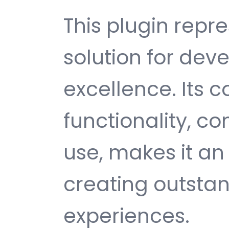
giriş
amgbahis
amgbahis
giriş
alobet
This plugin repr
giriş
restbet
restbet
giriş
norabahis
solution for de
giriş
Kalebet
Kalebet
giriş
Netbahis
Netbahis
giriş
Teosbet
Teosbet
excellence. Its
giriş
grandbetting
grandbetting
giriş
Amgbahis
Amgbahis
functionality, c
giriş
Romabet
Romabet
giriş
Teosbet
Teosbet
giriş
Betplay
Betplay
use, makes it an 
giriş
Enjoybet
Enjoybet
giriş
Editorbet
Editorbet
creating outsta
giriş
Vegabet
Vegabet
giriş
Sonbahis
Sonbahis
giriş
aresbet
aresbet
aresbet
experiences.
giriş
aresbet