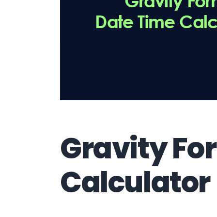
giriş
alobet
alobet
giriş
hiltonbet
hiltonbet
giriş
imajbet
imajbet
giriş
kulisbet
kulisbet
giriş
jokerbet
giriş
pulibet
giriş
pulibet
giriş
pusulabet
giriş
pusulabet
giriş
Cratosroyalbet
giriş
Cratosroyalbet
Gravity Fo
giriş
Grandpashabet
giriş
Grandpashabet
giriş
biabet
Calculator
giriş
betplay
giriş
jasminbet
giriş
Festwin
Festwin
giriş
Restbet
Restbet