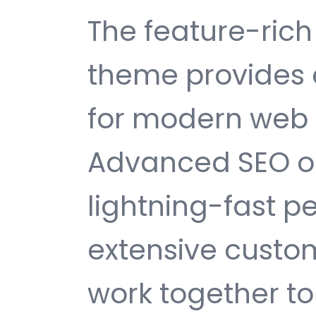
giriş
bahiscasino
bahiscasino
The feature-rich 
giriş
romabet
romabet
giriş
norabahis
norabahis
theme provides 
giriş
enbet
enbet
giriş
amgbahis
amgbahis
giriş
pokerklas
pokerklas
for modern web
giriş
betzula
betzula
giriş
bahiscasino
bahiscasino
Advanced SEO op
giriş
avrupabet
avrupabet
giriş
alobet
alobet
giriş
restbet
restbet
lightning-fast 
giriş
Betbigo
Betbigo
giriş
Kalebet
Kalebet
extensive custom
giriş
Amgbahis
Amgbahis
giriş
Royalbet
Royalbet
giriş
Teosbet
Teosbet
work together to
giriş
Jokerbet
Jokerbet
giriş
Vegabet
Vegabet