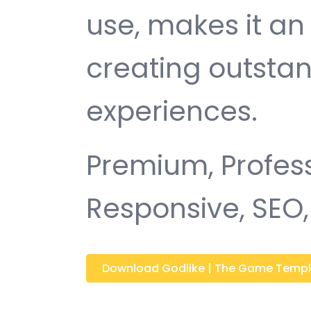
giriş
amgbahis
amgbahis
use, makes it an 
giriş
alobet
giriş
restbet
restbet
giriş
norabahis
creating outsta
giriş
Kalebet
Kalebet
giriş
Netbahis
Netbahis
experiences.
giriş
Teosbet
Teosbet
giriş
grandbetting
grandbetting
giriş
Amgbahis
Amgbahis
Premium, Profess
giriş
Romabet
Romabet
giriş
Teosbet
Teosbet
giriş
Betplay
Betplay
Responsive, SEO, 
giriş
Enjoybet
Enjoybet
giriş
Editorbet
Editorbet
giriş
Vegabet
Vegabet
giriş
Sonbahis
Sonbahis
Download Godlike | The Game Templ
giriş
aresbet
aresbet
aresbet
giriş
aresbet