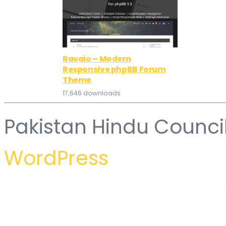
giriş
Vegabet
Vegabet
giriş
Betzula
Betzula
giriş
Meybet
Meybet
giriş
Kalebet
Kalebet
giriş
Betbigo
Betbigo
Ravaio – Modern
giriş
Teosbet
Teosbet
Responsive phpBB Forum
giriş
Vegabet
Theme
Vegabet
17,646 downloads
giriş
Restbet
Restbet
Pakistan Hindu Counci
giriş
Betplay
Betplay
giriş
Efesbet
Efesbet
WordPress
giriş
Enjoybet
giriş
romabet
romabet
giriş
norabahis
norabahis
giriş
enbet
enbet
WordPress Hub
ARG Multistep Checkout for WooCommerce
Argenta – Creative Multipurpose WordPress Theme
Argo – Training Course WordPress Landing Page Theme
Argus | Social Media Word
giriş
pulibet
giriş
pokerklas
pokerklas