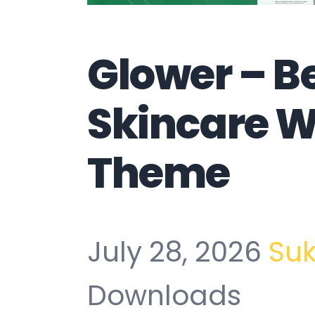
giriş
alobet
alobet
giriş
hiltonbet
hiltonbet
giriş
imajbet
imajbet
Glower – B
giriş
kulisbet
kulisbet
giriş
jokerbet
giriş
pulibet
Skincare 
giriş
pulibet
giriş
pusulabet
giriş
pusulabet
Theme
giriş
Cratosroyalbet
giriş
Cratosroyalbet
giriş
Grandpashabet
giriş
Grandpashabet
giriş
biabet
July 28, 2026
Su
giriş
betplay
giriş
jasminbet
Downloads
giriş
Festwin
Festwin
giriş
Restbet
Restbet