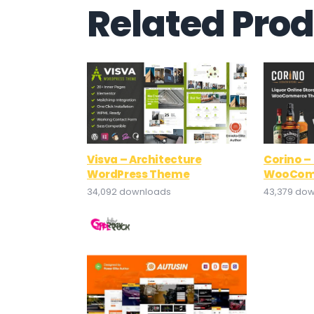
giriş
Vegabet
Vegabet
Related Pro
giriş
Betzula
Betzula
giriş
Meybet
Meybet
giriş
Kalebet
Kalebet
giriş
Betbigo
Betbigo
giriş
Teosbet
Teosbet
giriş
Vegabet
Vegabet
giriş
Restbet
Visva – Architecture
Corino – 
Restbet
WordPress Theme
WooCom
giriş
Betplay
Betplay
34,092 downloads
43,379 do
giriş
Efesbet
Efesbet
giriş
Enjoybet
giriş
romabet
romabet
giriş
norabahis
norabahis
giriş
enbet
enbet
giriş
pulibet
giriş
pokerklas
pokerklas