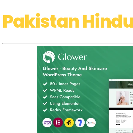
giriş
norabahis
norabahis
norabahis
giriş
Ultrabet
Ultrabet
Pakistan Hindu
giriş
Sonbahis
Sonbahis
giriş
Enjoybet
Enjoybet
giriş
Norabahis
Norabahis
giriş
Amgbahis
Amgbahis
giriş
Pokerklas
Pokerklas
giriş
Masterbetting
Masterbetting
giriş
Betgar
Betgar
giriş
Romabet
Romabet
giriş
Marsbahis
Marsbahis
giriş
Atmbahis
Atmbahis
giriş
Meritking
Meritking
giriş
betnis
giriş
efesbet
efesbet
giriş
marsbahis
giriş
holiganbet
holiganbet
giriş
maksibet
maksibet