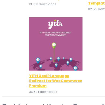
giriş
betzula
Template
13,356 downloads
giriş
bahiscasino
32,125 do
giriş
avrupabet
avrupabet
giriş
alobet
alobet
giriş
restbet
restbet
giriş
http://mikefreemanministries.com/
giriş
https://tr.romabet-
sanal-
orjinal1.vip/
https://plan-
reprise-
activite.com/
https://plan-
reprise-
activite.com/
YITH GeoIP Language
giriş
https://tr.betplay-
Redirect for WooCommerce
sanal-
Premium
orjinal.vip/
https://dentalcaremichalin.pl/
36,524 downloads
giriş
https://tr.editorbet-
sanal-