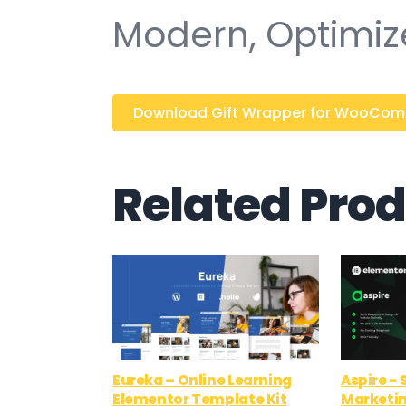
giriş
Vegabet
Vegabet
Modern, Optimiz
giriş
Betzula
Betzula
giriş
Meybet
Meybet
giriş
Kalebet
Kalebet
giriş
Betbigo
Betbigo
Download Gift Wrapper for WooCom
giriş
Teosbet
Teosbet
giriş
Vegabet
Vegabet
Related Pro
giriş
Restbet
Restbet
giriş
Betplay
Betplay
giriş
Efesbet
Efesbet
giriş
Enjoybet
giriş
romabet
romabet
giriş
norabahis
norabahis
giriş
enbet
enbet
giriş
pulibet
Eureka – Online Learning
Aspire - 
giriş
pokerklas
pokerklas
Elementor Template Kit
Marketi