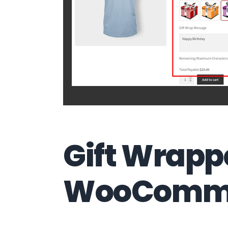
giriş
alobet
alobet
giriş
hiltonbet
hiltonbet
giriş
imajbet
imajbet
giriş
kulisbet
kulisbet
giriş
jokerbet
giriş
pulibet
giriş
pulibet
giriş
pusulabet
giriş
pusulabet
giriş
Cratosroyalbet
giriş
Cratosroyalbet
Gift Wrappe
giriş
Grandpashabet
giriş
Grandpashabet
giriş
biabet
WooComm
giriş
betplay
giriş
jasminbet
giriş
Festwin
Festwin
giriş
Restbet
Restbet