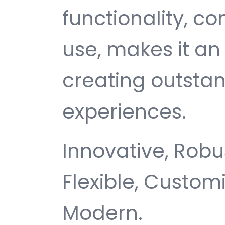
giriş
amgbahis
amgbahis
functionality, c
giriş
alobet
giriş
restbet
restbet
giriş
norabahis
use, makes it an 
giriş
Kalebet
Kalebet
giriş
Netbahis
Netbahis
creating outsta
giriş
Teosbet
Teosbet
giriş
grandbetting
grandbetting
giriş
Amgbahis
Amgbahis
experiences.
giriş
Romabet
Romabet
giriş
Teosbet
Teosbet
giriş
Betplay
Betplay
Innovative, Robus
giriş
Enjoybet
Enjoybet
giriş
Editorbet
Editorbet
Flexible, Customi
giriş
Vegabet
Vegabet
giriş
Sonbahis
Sonbahis
giriş
aresbet
aresbet
aresbet
Modern.
giriş
aresbet