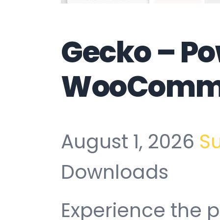
giriş
alobet
alobet
giriş
hiltonbet
hiltonbet
giriş
imajbet
imajbet
Gecko – Po
giriş
kulisbet
kulisbet
giriş
jokerbet
giriş
pulibet
WooComme
giriş
pulibet
giriş
pusulabet
giriş
pusulabet
giriş
Cratosroyalbet
giriş
Cratosroyalbet
August 1, 2026
S
giriş
Grandpashabet
giriş
Grandpashabet
Downloads
giriş
biabet
giriş
betplay
giriş
jasminbet
Experience the 
giriş
Festwin
Festwin
giriş
Restbet
Restbet