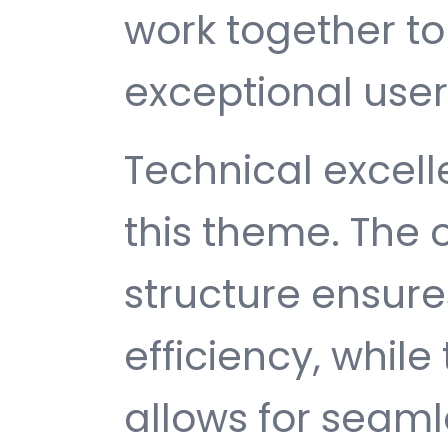
work together to
giriş
Betzula
Betzula
giriş
meybet
meybet
giriş
Atlasbet
Atlasbet
exceptional user
giriş
betnis
giriş
jokerbet
giriş
millibahis
Technical excelle
giriş
jasminbet
giriş
pulibet
this theme. The
giriş
pulibet
giriş
holiganbet
giriş
pusulabet
structure ensu
giriş
cratosroyalbet
giriş
dedebet
efficiency, while
giriş
betplay
betplay
giriş
Festwin
giriş
jasminbet
allows for seam
giriş
biabet
giriş
Grandpashabet