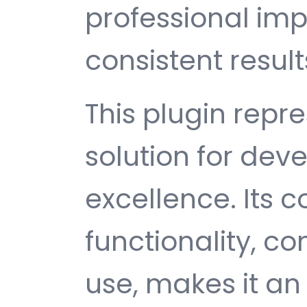
giriş
alobet
alobet
professional im
giriş
avrupabet
avrupabet
giriş
restbet
consistent result
giriş
Betbigo
Betbigo
giriş
Kalebet
Kalebet
giriş
Teosbet
Teosbet
This plugin repr
giriş
Amgbahis
Amgbahis
giriş
Royalbet
Royalbet
giriş
Jokerbet
Jokerbet
solution for de
giriş
Vegabet
Vegabet
giriş
Betzula
Betzula
excellence. Its
giriş
Editörbet
Editörbet
giriş
romabet
giriş
norabahis
functionality, c
giriş
enbet
enbet
giriş
bahiscasino
bahiscasino
use, makes it an 
giriş
pokerklas
pokerklas
giriş
betzula
betzula