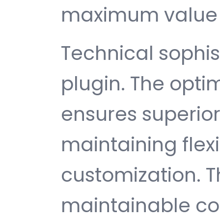
maximum value 
giriş
Betzula
Betzula
giriş
meybet
meybet
giriş
Atlasbet
Atlasbet
Technical sophist
giriş
betnis
giriş
jokerbet
giriş
millibahis
plugin. The opti
giriş
jasminbet
giriş
pulibet
ensures superio
giriş
pulibet
giriş
holiganbet
giriş
pusulabet
maintaining flexib
giriş
cratosroyalbet
giriş
dedebet
customization. T
giriş
betplay
betplay
giriş
Festwin
giriş
jasminbet
maintainable c
giriş
biabet
giriş
Grandpashabet