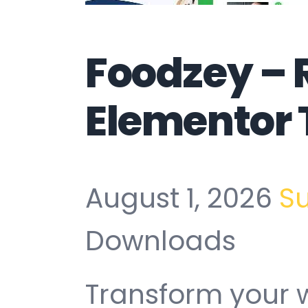
giriş
alobet
alobet
giriş
hiltonbet
hiltonbet
giriş
imajbet
imajbet
Foodzey – 
giriş
kulisbet
kulisbet
giriş
jokerbet
giriş
pulibet
Elementor 
giriş
pulibet
giriş
pusulabet
giriş
pusulabet
giriş
Cratosroyalbet
giriş
Cratosroyalbet
August 1, 2026
S
giriş
Grandpashabet
giriş
Grandpashabet
Downloads
giriş
biabet
giriş
betplay
giriş
jasminbet
Transform your
giriş
Festwin
Festwin
giriş
Restbet
Restbet