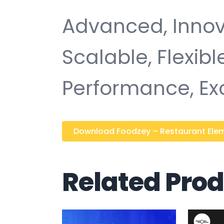
giriş
amgbahis
amgbahis
giriş
alobet
Advanced, Innovat
giriş
restbet
restbet
giriş
norabahis
Scalable, Flexible
giriş
Kalebet
Kalebet
giriş
Netbahis
Netbahis
giriş
Teosbet
Teosbet
Performance, Ex
giriş
grandbetting
grandbetting
giriş
Amgbahis
Amgbahis
giriş
Romabet
Romabet
giriş
Teosbet
Teosbet
Download Foodzey – Restaurant Eleme
giriş
Betplay
Betplay
giriş
Enjoybet
Enjoybet
giriş
Editorbet
Editorbet
Related Pro
giriş
Vegabet
Vegabet
giriş
Sonbahis
Sonbahis
giriş
aresbet
aresbet
aresbet
giriş
aresbet