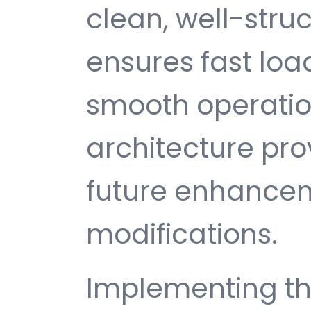
clean, well-str
giriş
Betbigo
Betbigo
giriş
Kalebet
Kalebet
ensures fast loa
giriş
Teosbet
Teosbet
giriş
Amgbahis
Amgbahis
giriş
Royalbet
Royalbet
smooth operatio
giriş
Jokerbet
Jokerbet
giriş
Zulabet
Zulabet
architecture provi
giriş
Matbet
Matbet
giriş
Pusulabet
Pusulabet
giriş
Meybet
Meybet
future enhance
giriş
romabet
romabet
giriş
norabahis
norabahis
modifications.
giriş
enbet
enbet
giriş
bahiscasino
bahiscasino
giriş
pokerklas
giriş
betzula
betzula
Implementing th
giriş
amgbahis