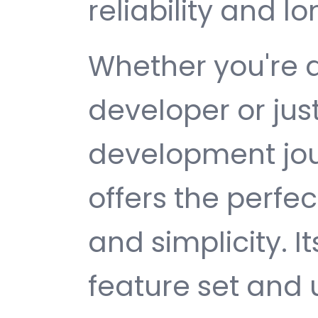
reliability and 
giriş
amgbahis
amgbahis
giriş
alobet
giriş
restbet
restbet
Whether you're 
giriş
norabahis
giriş
Kalebet
Kalebet
giriş
Netbahis
Netbahis
developer or jus
giriş
Teosbet
Teosbet
giriş
grandbetting
grandbetting
development jou
giriş
Amgbahis
Amgbahis
giriş
Romabet
Romabet
giriş
Teosbet
Teosbet
offers the perfe
giriş
Betplay
Betplay
giriş
Enjoybet
Enjoybet
and simplicity. 
giriş
Editorbet
Editorbet
giriş
Vegabet
Vegabet
giriş
Sonbahis
Sonbahis
feature set and 
giriş
aresbet
aresbet
aresbet
giriş
aresbet