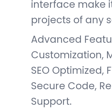
interface make i
giriş
Atlasbet
Atlasbet
giriş
Atlasbet
Atlasbet
giriş
romabet
romabet
projects of any s
giriş
norabahis
norabahis
giriş
enbet
enbet
giriş
amgbahis
amgbahis
Advanced Featur
giriş
pokerklas
pokerklas
giriş
betzula
betzula
Customization, 
giriş
bahiscasino
bahiscasino
giriş
avrupabet
avrupabet
giriş
alobet
alobet
SEO Optimized, 
giriş
restbet
restbet
giriş
Kalebet
Kalebet
Secure Code, Re
giriş
Betbigo
Betbigo
giriş
Teosbet
Teosbet
giriş
Amgbahis
Amgbahis
Support.
giriş
Royalbet
Royalbet
giriş
Jokerbet
Jokerbet