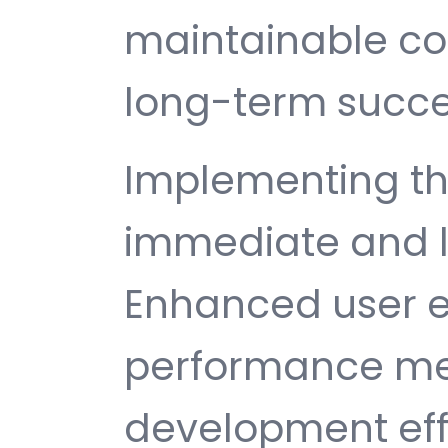
giriş
Betbigo
Betbigo
maintainable c
giriş
Kalebet
Kalebet
giriş
Teosbet
Teosbet
long-term succe
giriş
Amgbahis
Amgbahis
giriş
Royalbet
Royalbet
giriş
Jokerbet
Jokerbet
Implementing thi
giriş
Zulabet
Zulabet
giriş
Matbet
Matbet
giriş
Pusulabet
Pusulabet
immediate and l
giriş
Meybet
Meybet
giriş
romabet
romabet
Enhanced user e
giriş
norabahis
norabahis
giriş
enbet
enbet
giriş
bahiscasino
bahiscasino
performance met
giriş
pokerklas
giriş
betzula
betzula
development ef
giriş
amgbahis