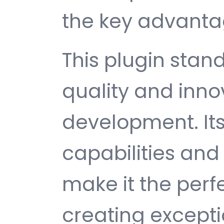
giriş
alobet
alobet
giriş
avrupabet
avrupabet
the key advantag
giriş
restbet
giriş
Betbigo
Betbigo
giriş
Kalebet
Kalebet
This plugin stan
giriş
Teosbet
Teosbet
giriş
Amgbahis
Amgbahis
quality and inno
giriş
Royalbet
Royalbet
giriş
Jokerbet
Jokerbet
giriş
Vegabet
Vegabet
development. It
giriş
Betzula
Betzula
giriş
Editörbet
Editörbet
capabilities and
giriş
romabet
giriş
norabahis
giriş
enbet
enbet
make it the perf
giriş
bahiscasino
bahiscasino
giriş
pokerklas
pokerklas
creating except
giriş
betzula
betzula