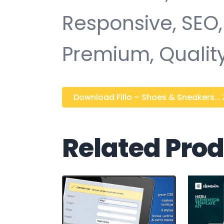
giriş
Atlasbet
Atlasbet
giriş
Atlasbet
Atlasbet
Responsive, SEO,
giriş
romabet
romabet
giriş
norabahis
norabahis
Premium, Quality
giriş
enbet
enbet
giriş
amgbahis
amgbahis
giriş
pokerklas
pokerklas
giriş
betzula
betzula
Download Fillo – Shoes & Sneakers... 
giriş
bahiscasino
bahiscasino
giriş
avrupabet
avrupabet
giriş
alobet
alobet
Related Pro
giriş
restbet
restbet
giriş
Kalebet
Kalebet
giriş
Betbigo
Betbigo
giriş
Teosbet
Teosbet
giriş
Amgbahis
Amgbahis
giriş
Royalbet
Royalbet
giriş
Jokerbet
Jokerbet