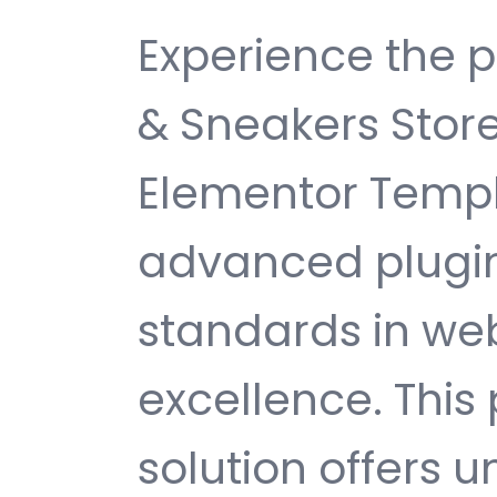
giriş
Amgbahis
Amgbahis
Experience the p
giriş
Romabet
Romabet
giriş
Grandpashabet
Grandpashabet
giriş
Marsbahis
Marsbahis
& Sneakers St
giriş
pulibet
giriş
pulibet
Elementor Templa
giriş
pusulabet
giriş
pusulabet
giriş
Cratosroyalbet
advanced plugin
giriş
Cratosroyalbet
giriş
Grandpashabet
Grandpashabet
standards in w
giriş
Grandpashabet
giriş
biabet
giriş
betplay
excellence. This
giriş
jasminbet
giriş
dedebet
solution offers
giriş
https://kaystudio.net
https://kaystudio.net
giriş
holiganbet
holiganbet