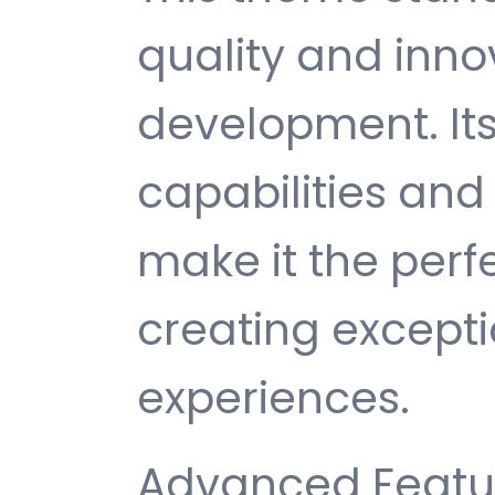
giriş
alobet
alobet
giriş
avrupabet
avrupabet
quality and inno
giriş
restbet
giriş
Betbigo
Betbigo
development. It
giriş
Kalebet
Kalebet
giriş
Teosbet
Teosbet
giriş
Amgbahis
Amgbahis
capabilities and
giriş
Royalbet
Royalbet
giriş
Jokerbet
Jokerbet
make it the perf
giriş
Vegabet
Vegabet
giriş
Betzula
Betzula
giriş
Editörbet
Editörbet
creating except
giriş
romabet
giriş
norabahis
experiences.
giriş
enbet
enbet
giriş
bahiscasino
bahiscasino
giriş
pokerklas
pokerklas
Advanced Featur
giriş
betzula
betzula