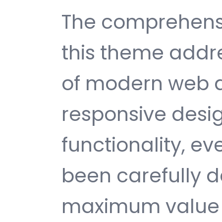
giriş
bahiscasino
bahiscasino
The comprehensi
giriş
romabet
romabet
giriş
norabahis
norabahis
this theme addr
giriş
enbet
enbet
giriş
amgbahis
amgbahis
giriş
pokerklas
pokerklas
of modern web 
giriş
betzula
betzula
giriş
bahiscasino
bahiscasino
responsive desi
giriş
avrupabet
avrupabet
giriş
alobet
alobet
giriş
restbet
restbet
functionality, e
giriş
Betbigo
Betbigo
giriş
Kalebet
Kalebet
been carefully d
giriş
Amgbahis
Amgbahis
giriş
Royalbet
Royalbet
giriş
Teosbet
Teosbet
maximum value 
giriş
Jokerbet
Jokerbet
giriş
Vegabet
Vegabet