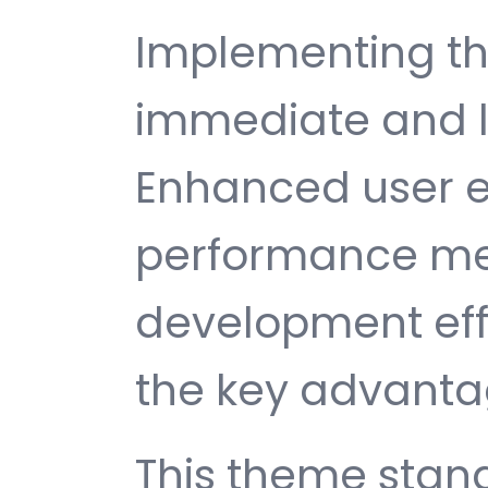
giriş
Betbigo
Betbigo
Implementing th
giriş
Kalebet
Kalebet
giriş
Teosbet
Teosbet
immediate and l
giriş
Amgbahis
Amgbahis
giriş
Royalbet
Royalbet
giriş
Jokerbet
Jokerbet
Enhanced user e
giriş
Zulabet
Zulabet
giriş
Matbet
Matbet
performance met
giriş
Pusulabet
Pusulabet
giriş
Meybet
Meybet
giriş
romabet
romabet
development ef
giriş
norabahis
norabahis
giriş
enbet
enbet
the key advantag
giriş
bahiscasino
bahiscasino
giriş
pokerklas
giriş
betzula
betzula
This theme stan
giriş
amgbahis