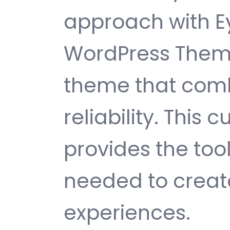
giriş
Amgbahis
Amgbahis
approach with Ey
giriş
Romabet
Romabet
giriş
Grandpashabet
Grandpashabet
WordPress Theme
giriş
Marsbahis
Marsbahis
giriş
pulibet
giriş
pulibet
theme that comb
giriş
pusulabet
giriş
pusulabet
reliability. This
giriş
Cratosroyalbet
giriş
Cratosroyalbet
giriş
Grandpashabet
Grandpashabet
provides the too
giriş
Grandpashabet
giriş
biabet
needed to create
giriş
betplay
giriş
jasminbet
giriş
dedebet
experiences.
giriş
https://kaystudio.net
https://kaystudio.net
giriş
holiganbet
holiganbet