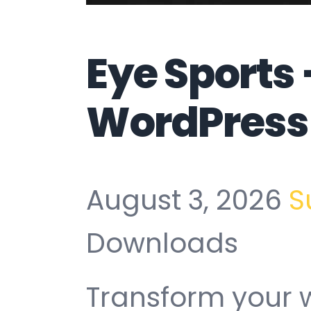
giriş
alobet
alobet
giriş
hiltonbet
hiltonbet
giriş
imajbet
imajbet
Eye Sports 
giriş
kulisbet
kulisbet
giriş
jokerbet
giriş
pulibet
WordPress
giriş
pulibet
giriş
pusulabet
giriş
pusulabet
giriş
Cratosroyalbet
giriş
Cratosroyalbet
August 3, 2026
S
giriş
Grandpashabet
giriş
Grandpashabet
Downloads
giriş
biabet
giriş
betplay
giriş
jasminbet
Transform your
giriş
Festwin
Festwin
giriş
Restbet
Restbet