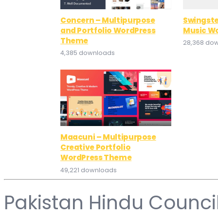
giriş
Vegabet
Vegabet
giriş
Betzula
Betzula
Concern – Multipurpose
Swingste
giriş
Meybet
Meybet
and Portfolio WordPress
Music W
giriş
Kalebet
Kalebet
Theme
28,368 do
giriş
Betbigo
Betbigo
4,385 downloads
giriş
Teosbet
Teosbet
giriş
Vegabet
Vegabet
giriş
Restbet
Restbet
giriş
Betplay
Betplay
giriş
Efesbet
Efesbet
Maacuni – Multipurpose
Creative Portfolio
giriş
Enjoybet
WordPress Theme
giriş
romabet
romabet
49,221 downloads
giriş
norabahis
norabahis
giriş
enbet
enbet
Pakistan Hindu Counci
giriş
pulibet
giriş
pokerklas
pokerklas