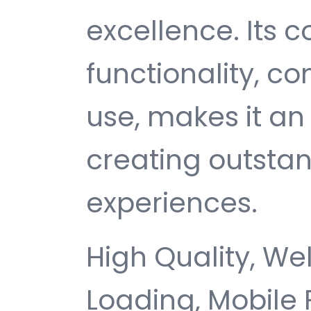
giriş
amgbahis
amgbahis
giriş
alobet
excellence. Its
giriş
restbet
restbet
giriş
norabahis
functionality, c
giriş
Kalebet
Kalebet
giriş
Netbahis
Netbahis
use, makes it an 
giriş
Teosbet
Teosbet
giriş
grandbetting
grandbetting
giriş
Amgbahis
Amgbahis
creating outsta
giriş
Romabet
Romabet
giriş
Teosbet
Teosbet
experiences.
giriş
Betplay
Betplay
giriş
Enjoybet
Enjoybet
giriş
Editorbet
Editorbet
giriş
Vegabet
Vegabet
High Quality, We
giriş
Sonbahis
Sonbahis
giriş
aresbet
aresbet
aresbet
Loading, Mobile 
giriş
aresbet