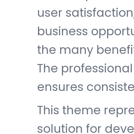
giriş
alobet
alobet
giriş
avrupabet
avrupabet
user satisfactio
giriş
restbet
giriş
Betbigo
Betbigo
business opport
giriş
Kalebet
Kalebet
giriş
Teosbet
Teosbet
the many benefit
giriş
Amgbahis
Amgbahis
giriş
Royalbet
Royalbet
giriş
Jokerbet
Jokerbet
The professiona
giriş
Vegabet
Vegabet
giriş
Betzula
Betzula
ensures consisten
giriş
Editörbet
Editörbet
giriş
romabet
giriş
norabahis
giriş
enbet
enbet
This theme repre
giriş
bahiscasino
bahiscasino
giriş
pokerklas
pokerklas
solution for de
giriş
betzula
betzula