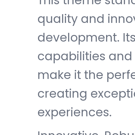
This theme stan
giriş
amgbahis
amgbahis
giriş
alobet
quality and inno
giriş
restbet
restbet
giriş
norabahis
giriş
Kalebet
Kalebet
development. It
giriş
Netbahis
Netbahis
giriş
Teosbet
Teosbet
capabilities and
giriş
grandbetting
grandbetting
giriş
Amgbahis
Amgbahis
giriş
Romabet
Romabet
make it the perf
giriş
Teosbet
Teosbet
giriş
Betplay
Betplay
creating except
giriş
Enjoybet
Enjoybet
giriş
Editorbet
Editorbet
giriş
Vegabet
Vegabet
experiences.
giriş
Sonbahis
Sonbahis
giriş
aresbet
aresbet
aresbet
giriş
aresbet