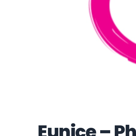
giriş
alobet
alobet
giriş
hiltonbet
hiltonbet
giriş
imajbet
imajbet
giriş
kulisbet
kulisbet
giriş
jokerbet
giriş
pulibet
giriş
pulibet
giriş
pusulabet
giriş
pusulabet
giriş
Cratosroyalbet
giriş
Cratosroyalbet
giriş
Grandpashabet
giriş
Grandpashabet
giriş
biabet
giriş
betplay
giriş
jasminbet
Eunice – P
giriş
Festwin
Festwin
giriş
Restbet
Restbet