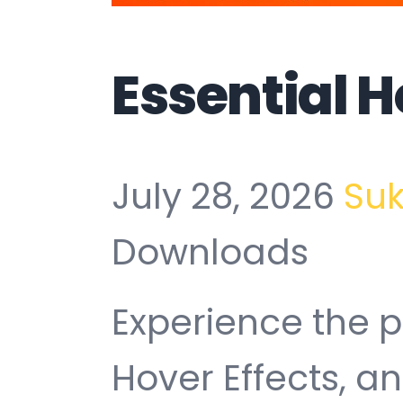
giriş
alobet
alobet
giriş
hiltonbet
hiltonbet
giriş
imajbet
imajbet
Essential H
giriş
kulisbet
kulisbet
giriş
jokerbet
giriş
pulibet
giriş
pulibet
giriş
pusulabet
July 28, 2026
Su
giriş
pusulabet
giriş
Cratosroyalbet
Downloads
giriş
Cratosroyalbet
giriş
Grandpashabet
giriş
Grandpashabet
giriş
biabet
Experience the p
giriş
betplay
giriş
jasminbet
Hover Effects, 
giriş
Festwin
Festwin
giriş
Restbet
Restbet