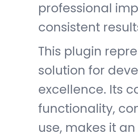
giriş
alobet
alobet
professional im
giriş
avrupabet
avrupabet
giriş
restbet
consistent result
giriş
Betbigo
Betbigo
giriş
Kalebet
Kalebet
giriş
Teosbet
Teosbet
This plugin repr
giriş
Amgbahis
Amgbahis
giriş
Royalbet
Royalbet
giriş
Jokerbet
Jokerbet
solution for de
giriş
Vegabet
Vegabet
giriş
Betzula
Betzula
excellence. Its
giriş
Editörbet
Editörbet
giriş
romabet
giriş
norabahis
functionality, c
giriş
enbet
enbet
giriş
bahiscasino
bahiscasino
use, makes it an 
giriş
pokerklas
pokerklas
giriş
betzula
betzula