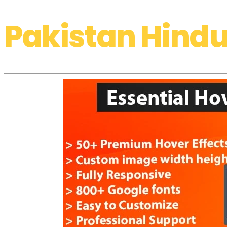
giriş
norabahis
norabahis
norabahis
giriş
Ultrabet
Ultrabet
Pakistan Hindu
giriş
Sonbahis
Sonbahis
giriş
Enjoybet
Enjoybet
giriş
Norabahis
Norabahis
giriş
Amgbahis
Amgbahis
giriş
Pokerklas
Pokerklas
giriş
Masterbetting
Masterbetting
giriş
Betgar
Betgar
giriş
Romabet
Romabet
giriş
Marsbahis
Marsbahis
giriş
Atmbahis
Atmbahis
giriş
Meritking
Meritking
giriş
betnis
giriş
efesbet
efesbet
giriş
marsbahis
giriş
holiganbet
holiganbet
giriş
maksibet
maksibet