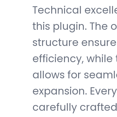
giriş
Betzula
Betzula
Technical excelle
giriş
meybet
meybet
giriş
Atlasbet
Atlasbet
this plugin. The
giriş
betnis
giriş
jokerbet
structure ensu
giriş
millibahis
giriş
jasminbet
giriş
pulibet
efficiency, while
giriş
pulibet
giriş
holiganbet
allows for seam
giriş
pusulabet
giriş
cratosroyalbet
giriş
dedebet
expansion. Ever
giriş
betplay
betplay
giriş
Festwin
carefully crafted
giriş
jasminbet
giriş
biabet
giriş
Grandpashabet