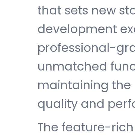
giriş
Amgbahis
Amgbahis
that sets new s
giriş
Romabet
Romabet
giriş
Grandpashabet
Grandpashabet
development exc
giriş
Marsbahis
Marsbahis
giriş
pulibet
professional-gra
giriş
pulibet
giriş
pusulabet
giriş
pusulabet
unmatched funct
giriş
Cratosroyalbet
giriş
Cratosroyalbet
maintaining the 
giriş
Grandpashabet
Grandpashabet
giriş
Grandpashabet
giriş
biabet
quality and per
giriş
betplay
giriş
jasminbet
giriş
dedebet
The feature-rich 
giriş
https://kaystudio.net
https://kaystudio.net
giriş
holiganbet
holiganbet