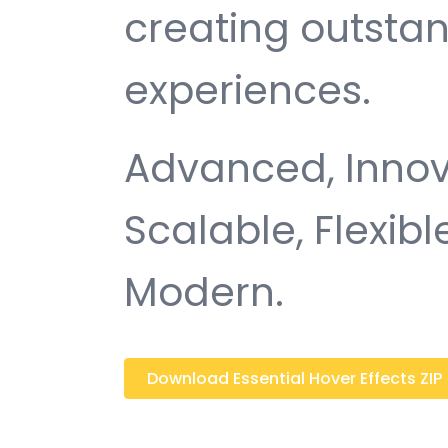
giriş
amgbahis
amgbahis
creating outsta
giriş
alobet
giriş
restbet
restbet
experiences.
giriş
norabahis
giriş
Kalebet
Kalebet
giriş
Netbahis
Netbahis
Advanced, Innovat
giriş
Teosbet
Teosbet
giriş
grandbetting
grandbetting
giriş
Amgbahis
Amgbahis
Scalable, Flexible
giriş
Romabet
Romabet
giriş
Teosbet
Teosbet
Modern.
giriş
Betplay
Betplay
giriş
Enjoybet
Enjoybet
giriş
Editorbet
Editorbet
giriş
Vegabet
Vegabet
giriş
Sonbahis
Sonbahis
Download Essential Hover Effects ZIP
giriş
aresbet
aresbet
aresbet
giriş
aresbet