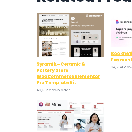
giriş
Vegabet
Vegabet
giriş
Betzula
Betzula
giriş
Meybet
Meybet
giriş
Kalebet
Kalebet
giriş
Betbigo
Betbigo
giriş
Teosbet
Teosbet
giriş
Vegabet
Vegabet
Bookneti
Payment
giriş
Restbet
Syramik - Ceramic &
34,764 do
Restbet
Pottery Store
giriş
Betplay
Betplay
WooCommerce Elementor
Pro Template Kit
giriş
Efesbet
Efesbet
giriş
Enjoybet
49,132 downloads
giriş
romabet
romabet
giriş
norabahis
norabahis
giriş
enbet
enbet
giriş
pulibet
giriş
pokerklas
pokerklas