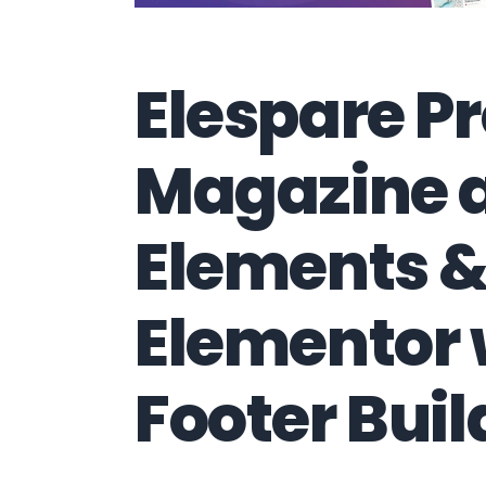
giriş
alobet
alobet
giriş
hiltonbet
hiltonbet
giriş
imajbet
imajbet
Elespare P
giriş
kulisbet
kulisbet
giriş
jokerbet
giriş
pulibet
Magazine 
giriş
pulibet
giriş
pusulabet
giriş
pusulabet
Elements &
giriş
Cratosroyalbet
giriş
Cratosroyalbet
Elementor 
giriş
Grandpashabet
giriş
Grandpashabet
giriş
biabet
Footer Buil
giriş
betplay
giriş
jasminbet
giriş
Festwin
Festwin
giriş
Restbet
Restbet