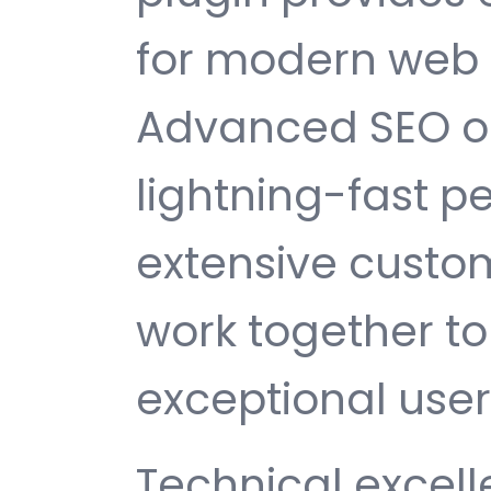
giriş
Betzula
Betzula
for modern web
giriş
meybet
meybet
giriş
Atlasbet
Atlasbet
giriş
betnis
Advanced SEO op
giriş
jokerbet
giriş
millibahis
lightning-fast 
giriş
jasminbet
giriş
pulibet
giriş
pulibet
extensive custom
giriş
holiganbet
giriş
pusulabet
work together to
giriş
cratosroyalbet
giriş
dedebet
giriş
betplay
betplay
exceptional user
giriş
Festwin
giriş
jasminbet
giriş
biabet
Technical excelle
giriş
Grandpashabet