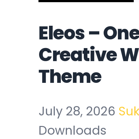
giriş
alobet
alobet
giriş
hiltonbet
hiltonbet
giriş
imajbet
imajbet
Eleos – On
giriş
kulisbet
kulisbet
giriş
jokerbet
giriş
pulibet
Creative W
giriş
pulibet
giriş
pusulabet
giriş
pusulabet
Theme
giriş
Cratosroyalbet
giriş
Cratosroyalbet
giriş
Grandpashabet
giriş
Grandpashabet
giriş
biabet
July 28, 2026
Su
giriş
betplay
giriş
jasminbet
Downloads
giriş
Festwin
Festwin
giriş
Restbet
Restbet