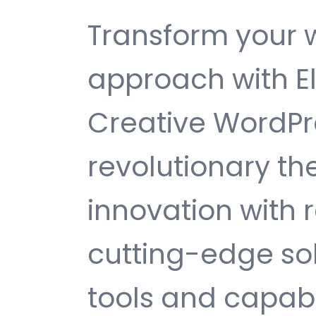
giriş
Amgbahis
Amgbahis
Transform your
giriş
Romabet
Romabet
giriş
Grandpashabet
Grandpashabet
giriş
Marsbahis
Marsbahis
approach with E
giriş
pulibet
giriş
pulibet
Creative WordPr
giriş
pusulabet
giriş
pusulabet
giriş
Cratosroyalbet
revolutionary t
giriş
Cratosroyalbet
giriş
Grandpashabet
Grandpashabet
innovation with re
giriş
Grandpashabet
giriş
biabet
giriş
betplay
cutting-edge sol
giriş
jasminbet
giriş
dedebet
tools and capabi
giriş
https://kaystudio.net
https://kaystudio.net
giriş
holiganbet
holiganbet