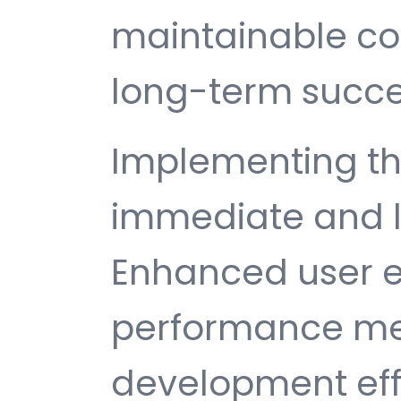
giriş
Betbigo
Betbigo
maintainable c
giriş
Kalebet
Kalebet
giriş
Teosbet
Teosbet
long-term succe
giriş
Amgbahis
Amgbahis
giriş
Royalbet
Royalbet
giriş
Jokerbet
Jokerbet
Implementing th
giriş
Zulabet
Zulabet
giriş
Matbet
Matbet
giriş
Pusulabet
Pusulabet
immediate and l
giriş
Meybet
Meybet
giriş
romabet
romabet
Enhanced user e
giriş
norabahis
norabahis
giriş
enbet
enbet
giriş
bahiscasino
bahiscasino
performance met
giriş
pokerklas
giriş
betzula
betzula
development ef
giriş
amgbahis