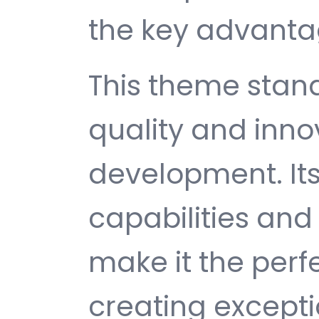
giriş
alobet
alobet
giriş
avrupabet
avrupabet
the key advantag
giriş
restbet
giriş
Betbigo
Betbigo
giriş
Kalebet
Kalebet
This theme stan
giriş
Teosbet
Teosbet
giriş
Amgbahis
Amgbahis
quality and inno
giriş
Royalbet
Royalbet
giriş
Jokerbet
Jokerbet
giriş
Vegabet
Vegabet
development. It
giriş
Betzula
Betzula
giriş
Editörbet
Editörbet
capabilities and
giriş
romabet
giriş
norabahis
giriş
enbet
enbet
make it the perf
giriş
bahiscasino
bahiscasino
giriş
pokerklas
pokerklas
creating except
giriş
betzula
betzula