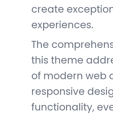
giriş
bahiscasino
bahiscasino
create exception
giriş
romabet
romabet
giriş
norabahis
norabahis
experiences.
giriş
enbet
enbet
giriş
amgbahis
amgbahis
giriş
pokerklas
pokerklas
The comprehensi
giriş
betzula
betzula
giriş
bahiscasino
bahiscasino
giriş
avrupabet
avrupabet
this theme addr
giriş
alobet
alobet
giriş
restbet
restbet
of modern web 
giriş
Betbigo
Betbigo
giriş
Kalebet
Kalebet
giriş
Amgbahis
Amgbahis
responsive desi
giriş
Royalbet
Royalbet
giriş
Teosbet
Teosbet
functionality, e
giriş
Jokerbet
Jokerbet
giriş
Vegabet
Vegabet