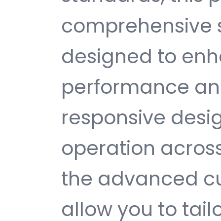
giriş
Betzula
Betzula
comprehensive s
giriş
meybet
meybet
giriş
Atlasbet
Atlasbet
giriş
betnis
designed to enh
giriş
jokerbet
giriş
millibahis
performance and
giriş
jasminbet
giriş
pulibet
giriş
pulibet
responsive desi
giriş
holiganbet
giriş
pusulabet
operation across
giriş
cratosroyalbet
giriş
dedebet
the advanced cu
giriş
betplay
betplay
giriş
Festwin
giriş
jasminbet
allow you to tail
giriş
biabet
giriş
Grandpashabet