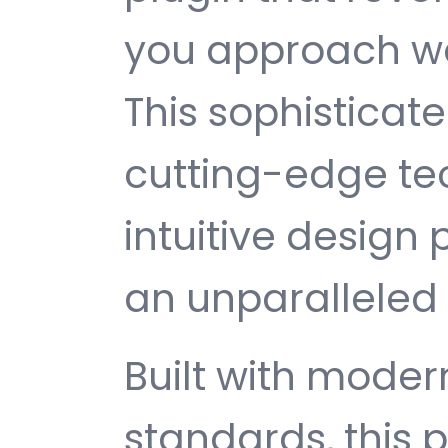
giriş
bahiscasino
bahiscasino
you approach w
giriş
romabet
romabet
giriş
norabahis
norabahis
giriş
enbet
enbet
This sophisticat
giriş
amgbahis
amgbahis
giriş
pokerklas
pokerklas
cutting-edge te
giriş
betzula
betzula
giriş
bahiscasino
bahiscasino
giriş
avrupabet
avrupabet
intuitive design 
giriş
alobet
alobet
giriş
restbet
restbet
an unparalleled 
giriş
Betbigo
Betbigo
giriş
Kalebet
Kalebet
giriş
Amgbahis
Amgbahis
Built with mode
giriş
Royalbet
Royalbet
giriş
Teosbet
Teosbet
giriş
Jokerbet
Jokerbet
standards, this p
giriş
Vegabet
Vegabet