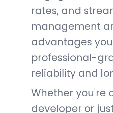
giriş
amgbahis
amgbahis
rates, and strea
giriş
alobet
giriş
restbet
restbet
giriş
norabahis
management are 
giriş
Kalebet
Kalebet
giriş
Netbahis
Netbahis
advantages you 
giriş
Teosbet
Teosbet
giriş
grandbetting
grandbetting
giriş
Amgbahis
Amgbahis
professional-gr
giriş
Romabet
Romabet
giriş
Teosbet
Teosbet
reliability and 
giriş
Betplay
Betplay
giriş
Enjoybet
Enjoybet
giriş
Editorbet
Editorbet
Whether you're 
giriş
Vegabet
Vegabet
giriş
Sonbahis
Sonbahis
giriş
aresbet
aresbet
aresbet
developer or jus
giriş
aresbet