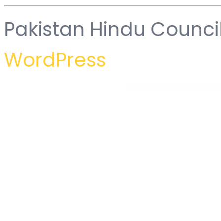
orjinal.vip/
https://tr.editorbet-
sanal-
Pakistan Hindu Counci
orjinal.vip/
giriş
https://www.orgudike.com/
https://www.orgudike.
WordPress
giriş
Kalebet
giriş
Romabet
Romabet
giriş
Teosbet
Teosbet
giriş
Vegabet
WordPress Hub
Lummox – Creative Agency Elementor Template Kit
Luna – Spa & Wellness Elementor Template Kit
Lunar – Esports & Gaming Elementor Template Kit
Lunax - Digital Marketing Agen
giriş
Restbet
giriş
Betplay
Betplay
giriş
Efesbet
Efesbet
giriş
Enjoybet
giriş
Meritking
Meritking
giriş
Marsbahis
Marsbahis
giriş
Avrupabet
Avrupabet
giriş
Mavibet
Mavibet
giriş
Galabet
Galabet
giriş
Norabahis
Norabahis