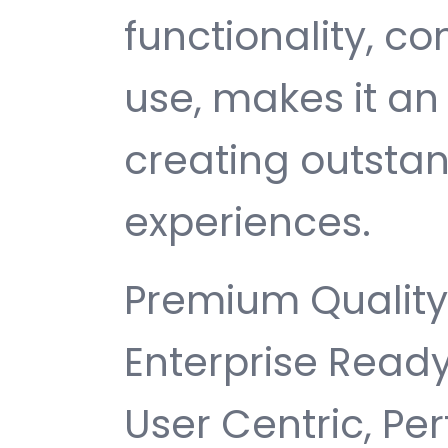
giriş
amgbahis
amgbahis
functionality, c
giriş
alobet
giriş
restbet
restbet
giriş
norabahis
use, makes it an 
giriş
Kalebet
Kalebet
giriş
Netbahis
Netbahis
creating outsta
giriş
Teosbet
Teosbet
giriş
grandbetting
grandbetting
giriş
Amgbahis
Amgbahis
experiences.
giriş
Romabet
Romabet
giriş
Teosbet
Teosbet
giriş
Betplay
Betplay
Premium Quality,
giriş
Enjoybet
Enjoybet
giriş
Editorbet
Editorbet
Enterprise Ready
giriş
Vegabet
Vegabet
giriş
Sonbahis
Sonbahis
giriş
aresbet
aresbet
aresbet
User Centric, P
giriş
aresbet