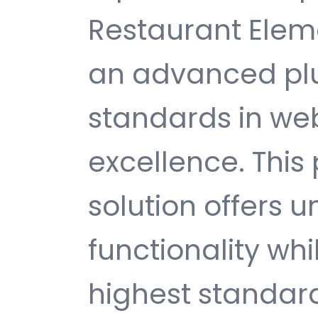
giriş
Amgbahis
Amgbahis
Restaurant Eleme
giriş
Romabet
Romabet
giriş
Grandpashabet
Grandpashabet
an advanced plu
giriş
Marsbahis
Marsbahis
giriş
pulibet
giriş
pulibet
standards in w
giriş
pusulabet
giriş
pusulabet
excellence. This
giriş
Cratosroyalbet
giriş
Cratosroyalbet
giriş
Grandpashabet
Grandpashabet
solution offers
giriş
Grandpashabet
giriş
biabet
functionality wh
giriş
betplay
giriş
jasminbet
giriş
dedebet
highest standard
giriş
https://kaystudio.net
https://kaystudio.net
giriş
holiganbet
holiganbet