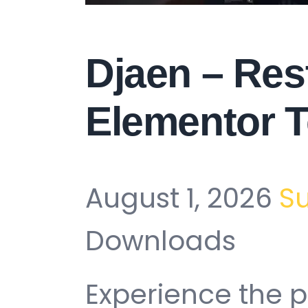
giriş
alobet
alobet
giriş
hiltonbet
hiltonbet
giriş
imajbet
imajbet
Djaen – Res
giriş
kulisbet
kulisbet
giriş
jokerbet
giriş
pulibet
Elementor T
giriş
pulibet
giriş
pusulabet
giriş
pusulabet
giriş
Cratosroyalbet
giriş
Cratosroyalbet
August 1, 2026
S
giriş
Grandpashabet
giriş
Grandpashabet
Downloads
giriş
biabet
giriş
betplay
giriş
jasminbet
Experience the 
giriş
Festwin
Festwin
giriş
Restbet
Restbet