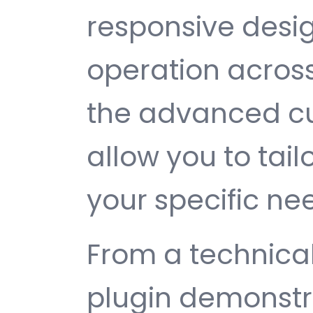
giriş
Betzula
Betzula
responsive desi
giriş
meybet
meybet
giriş
Atlasbet
Atlasbet
operation across
giriş
betnis
giriş
jokerbet
the advanced cu
giriş
millibahis
giriş
jasminbet
giriş
pulibet
allow you to tail
giriş
pulibet
giriş
holiganbet
your specific ne
giriş
pusulabet
giriş
cratosroyalbet
giriş
dedebet
giriş
betplay
betplay
From a technical
giriş
Festwin
giriş
jasminbet
plugin demonstr
giriş
biabet
giriş
Grandpashabet