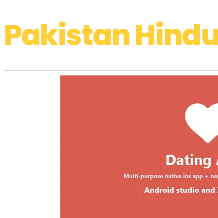
giriş
norabahis
norabahis
norabahis
giriş
Ultrabet
Ultrabet
Pakistan Hindu
giriş
Sonbahis
Sonbahis
giriş
Enjoybet
Enjoybet
giriş
Norabahis
Norabahis
giriş
Amgbahis
Amgbahis
giriş
Pokerklas
Pokerklas
giriş
Masterbetting
Masterbetting
giriş
Betgar
Betgar
giriş
Romabet
Romabet
giriş
Marsbahis
Marsbahis
giriş
Atmbahis
Atmbahis
giriş
Meritking
Meritking
giriş
betnis
giriş
efesbet
efesbet
giriş
marsbahis
giriş
holiganbet
holiganbet
giriş
maksibet
maksibet