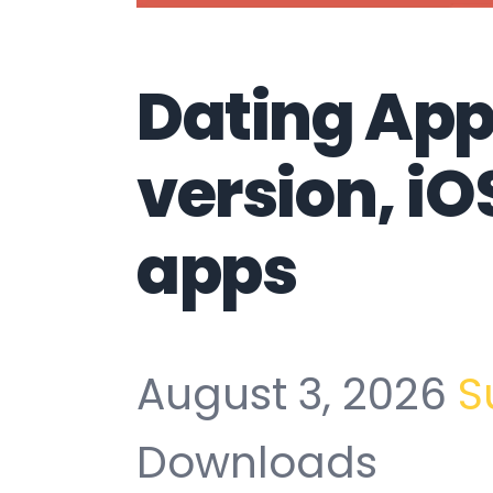
giriş
alobet
alobet
giriş
hiltonbet
hiltonbet
giriş
imajbet
imajbet
Dating App
giriş
kulisbet
kulisbet
giriş
jokerbet
giriş
pulibet
version, i
giriş
pulibet
giriş
pusulabet
giriş
pusulabet
apps
giriş
Cratosroyalbet
giriş
Cratosroyalbet
giriş
Grandpashabet
giriş
Grandpashabet
giriş
biabet
August 3, 2026
S
giriş
betplay
giriş
jasminbet
Downloads
giriş
Festwin
Festwin
giriş
Restbet
Restbet