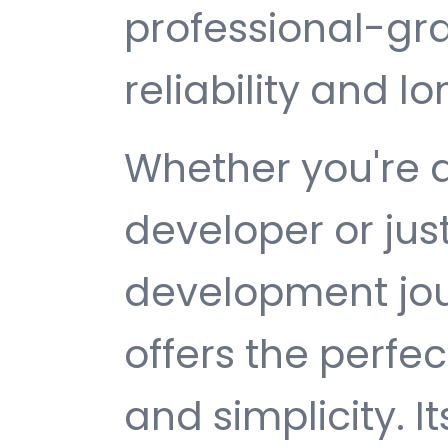
giriş
amgbahis
amgbahis
professional-gr
giriş
alobet
giriş
restbet
restbet
reliability and 
giriş
norabahis
giriş
Kalebet
Kalebet
giriş
Netbahis
Netbahis
Whether you're 
giriş
Teosbet
Teosbet
giriş
grandbetting
grandbetting
giriş
Amgbahis
Amgbahis
developer or jus
giriş
Romabet
Romabet
giriş
Teosbet
Teosbet
development jour
giriş
Betplay
Betplay
giriş
Enjoybet
Enjoybet
giriş
Editorbet
Editorbet
offers the perfe
giriş
Vegabet
Vegabet
giriş
Sonbahis
Sonbahis
and simplicity. 
giriş
aresbet
aresbet
aresbet
giriş
aresbet