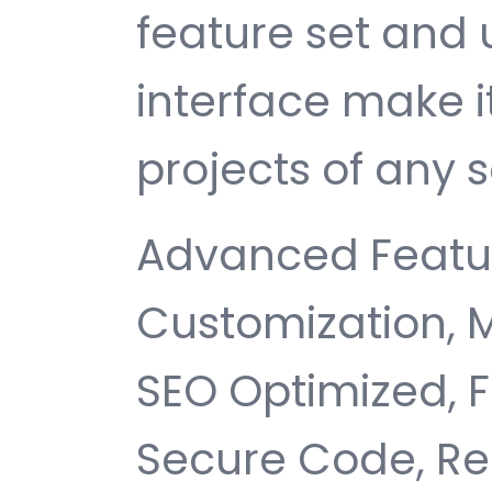
giriş
Atlasbet
Atlasbet
feature set and 
giriş
Atlasbet
Atlasbet
giriş
romabet
romabet
interface make i
giriş
norabahis
norabahis
giriş
enbet
enbet
giriş
amgbahis
amgbahis
projects of any s
giriş
pokerklas
pokerklas
giriş
betzula
betzula
giriş
bahiscasino
bahiscasino
Advanced Featur
giriş
avrupabet
avrupabet
giriş
alobet
alobet
Customization, 
giriş
restbet
restbet
giriş
Kalebet
Kalebet
giriş
Betbigo
Betbigo
SEO Optimized, 
giriş
Teosbet
Teosbet
giriş
Amgbahis
Amgbahis
Secure Code, Re
giriş
Royalbet
Royalbet
giriş
Jokerbet
Jokerbet