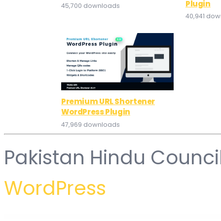
Plugin
giriş
betzula
45,700 downloads
giriş
bahiscasino
40,941 do
giriş
avrupabet
avrupabet
giriş
alobet
alobet
giriş
restbet
restbet
giriş
http://mikefreemanministries.com/
giriş
https://tr.romabet-
sanal-
Premium URL Shortener
orjinal1.vip/
https://plan-
WordPress Plugin
reprise-
47,969 downloads
activite.com/
https://plan-
reprise-
Pakistan Hindu Counci
activite.com/
giriş
https://tr.betplay-
sanal-
WordPress
orjinal.vip/
https://dentalcaremichalin.pl/
giriş
https://tr.editorbet-
sanal-
WordPress Hub
Tanago – Green Renewable Energy Elementor Template Kit
Tantra | Yoga Studio and Fitness Club WordPress Theme
TapTap : A Super Customizable WordPress Mobile Menu
Taq