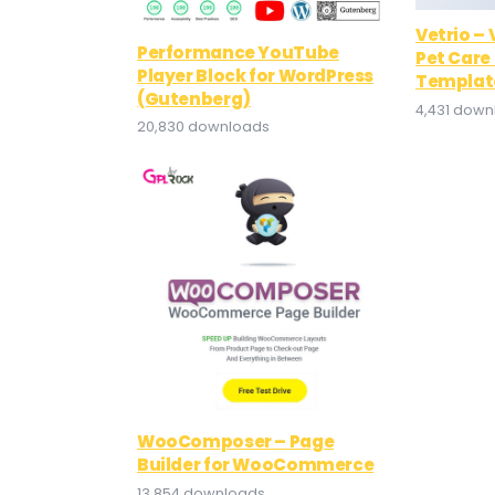
giriş
Atlasbet
Atlasbet
giriş
Atlasbet
Atlasbet
Vetrio – 
Performance YouTube
Pet Care
giriş
romabet
romabet
Player Block for WordPress
Template
giriş
norabahis
norabahis
(Gutenberg)
4,431 down
giriş
enbet
enbet
20,830 downloads
giriş
amgbahis
amgbahis
giriş
pokerklas
pokerklas
giriş
betzula
betzula
giriş
bahiscasino
bahiscasino
giriş
avrupabet
avrupabet
giriş
alobet
alobet
giriş
restbet
restbet
giriş
Kalebet
Kalebet
giriş
Betbigo
Betbigo
giriş
Teosbet
Teosbet
giriş
Amgbahis
Amgbahis
WooComposer – Page
giriş
Royalbet
Royalbet
Builder for WooCommerce
giriş
Jokerbet
Jokerbet
13,854 downloads