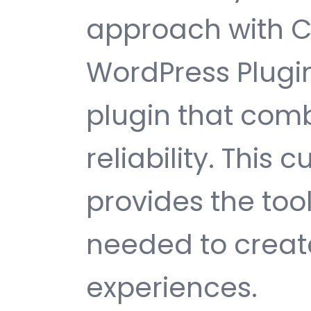
giriş
Amgbahis
Amgbahis
approach with Cr
giriş
Romabet
Romabet
giriş
Grandpashabet
Grandpashabet
WordPress Plugin
giriş
Marsbahis
Marsbahis
giriş
pulibet
giriş
pulibet
plugin that comb
giriş
pusulabet
giriş
pusulabet
reliability. This
giriş
Cratosroyalbet
giriş
Cratosroyalbet
giriş
Grandpashabet
Grandpashabet
provides the too
giriş
Grandpashabet
giriş
biabet
needed to create
giriş
betplay
giriş
jasminbet
giriş
dedebet
experiences.
giriş
https://kaystudio.net
https://kaystudio.net
giriş
holiganbet
holiganbet