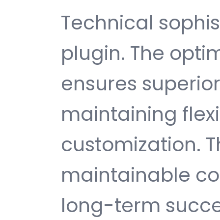
giriş
Betzula
Betzula
Technical sophist
giriş
meybet
meybet
giriş
Atlasbet
Atlasbet
plugin. The opti
giriş
betnis
giriş
jokerbet
giriş
millibahis
ensures superio
giriş
jasminbet
giriş
pulibet
maintaining flexib
giriş
pulibet
giriş
holiganbet
giriş
pusulabet
customization. T
giriş
cratosroyalbet
giriş
dedebet
maintainable c
giriş
betplay
betplay
giriş
Festwin
giriş
jasminbet
long-term succe
giriş
biabet
giriş
Grandpashabet