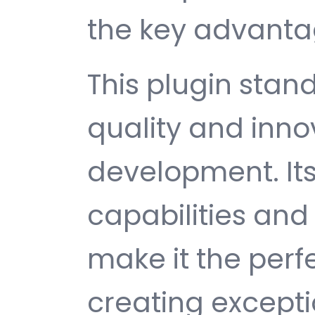
giriş
alobet
alobet
giriş
avrupabet
avrupabet
the key advantag
giriş
restbet
giriş
Betbigo
Betbigo
giriş
Kalebet
Kalebet
This plugin stan
giriş
Teosbet
Teosbet
giriş
Amgbahis
Amgbahis
quality and inno
giriş
Royalbet
Royalbet
giriş
Jokerbet
Jokerbet
giriş
Vegabet
Vegabet
development. It
giriş
Betzula
Betzula
giriş
Editörbet
Editörbet
capabilities and
giriş
romabet
giriş
norabahis
giriş
enbet
enbet
make it the perf
giriş
bahiscasino
bahiscasino
giriş
pokerklas
pokerklas
creating except
giriş
betzula
betzula