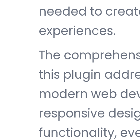
giriş
bahiscasino
bahiscasino
needed to create
giriş
romabet
romabet
giriş
norabahis
norabahis
experiences.
giriş
enbet
enbet
giriş
amgbahis
amgbahis
giriş
pokerklas
pokerklas
The comprehensi
giriş
betzula
betzula
giriş
bahiscasino
bahiscasino
giriş
avrupabet
avrupabet
this plugin addr
giriş
alobet
alobet
giriş
restbet
restbet
modern web dev
giriş
Betbigo
Betbigo
giriş
Kalebet
Kalebet
giriş
Amgbahis
Amgbahis
responsive desi
giriş
Royalbet
Royalbet
giriş
Teosbet
Teosbet
functionality, e
giriş
Jokerbet
Jokerbet
giriş
Vegabet
Vegabet