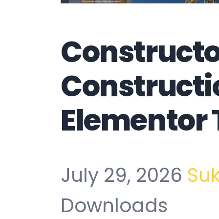
giriş
alobet
alobet
giriş
hiltonbet
hiltonbet
giriş
imajbet
imajbet
Constructo
giriş
kulisbet
kulisbet
giriş
jokerbet
giriş
pulibet
Constructi
giriş
pulibet
giriş
pusulabet
giriş
pusulabet
Elementor 
giriş
Cratosroyalbet
giriş
Cratosroyalbet
giriş
Grandpashabet
giriş
Grandpashabet
giriş
biabet
July 29, 2026
Su
giriş
betplay
giriş
jasminbet
Downloads
giriş
Festwin
Festwin
giriş
Restbet
Restbet