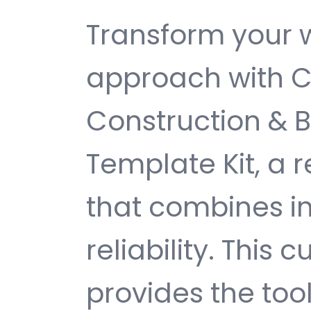
giriş
Amgbahis
Amgbahis
Transform your
giriş
Romabet
Romabet
giriş
Grandpashabet
Grandpashabet
giriş
Marsbahis
Marsbahis
approach with C
giriş
pulibet
giriş
pulibet
Construction & B
giriş
pusulabet
giriş
pusulabet
giriş
Cratosroyalbet
Template Kit, a 
giriş
Cratosroyalbet
giriş
Grandpashabet
Grandpashabet
that combines i
giriş
Grandpashabet
giriş
biabet
giriş
betplay
reliability. This
giriş
jasminbet
giriş
dedebet
provides the too
giriş
https://kaystudio.net
https://kaystudio.net
giriş
holiganbet
holiganbet