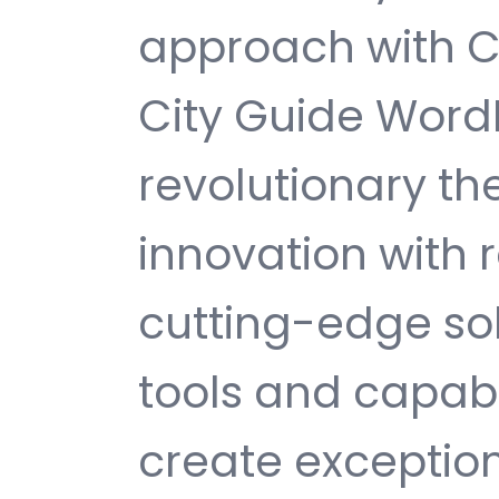
giriş
Amgbahis
Amgbahis
approach with Ci
giriş
Romabet
Romabet
giriş
Grandpashabet
Grandpashabet
City Guide Word
giriş
Marsbahis
Marsbahis
giriş
pulibet
giriş
pulibet
revolutionary t
giriş
pusulabet
giriş
pusulabet
innovation with re
giriş
Cratosroyalbet
giriş
Cratosroyalbet
giriş
Grandpashabet
Grandpashabet
cutting-edge sol
giriş
Grandpashabet
giriş
biabet
tools and capabi
giriş
betplay
giriş
jasminbet
giriş
dedebet
create exception
giriş
https://kaystudio.net
https://kaystudio.net
giriş
holiganbet
holiganbet