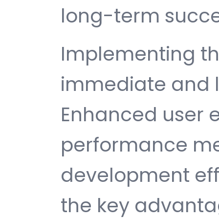
long-term succe
giriş
Betbigo
Betbigo
giriş
Kalebet
Kalebet
giriş
Teosbet
Teosbet
Implementing th
giriş
Amgbahis
Amgbahis
giriş
Royalbet
Royalbet
giriş
Jokerbet
Jokerbet
immediate and l
giriş
Zulabet
Zulabet
giriş
Matbet
Matbet
Enhanced user e
giriş
Pusulabet
Pusulabet
giriş
Meybet
Meybet
giriş
romabet
romabet
performance met
giriş
norabahis
norabahis
giriş
enbet
enbet
development ef
giriş
bahiscasino
bahiscasino
giriş
pokerklas
giriş
betzula
betzula
the key advantag
giriş
amgbahis