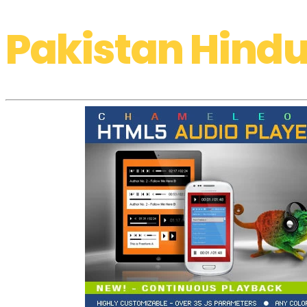
giriş
norabahis
norabahis
norabahis
giriş
Ultrabet
Ultrabet
Pakistan Hindu
giriş
Sonbahis
Sonbahis
giriş
Enjoybet
Enjoybet
giriş
Norabahis
Norabahis
giriş
Amgbahis
Amgbahis
giriş
Pokerklas
Pokerklas
giriş
Masterbetting
Masterbetting
giriş
Betgar
Betgar
giriş
Romabet
Romabet
giriş
Marsbahis
Marsbahis
giriş
Atmbahis
Atmbahis
giriş
Meritking
Meritking
giriş
betnis
giriş
efesbet
efesbet
giriş
marsbahis
giriş
holiganbet
holiganbet
giriş
maksibet
maksibet