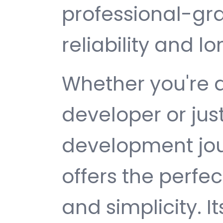
giriş
amgbahis
amgbahis
professional-gr
giriş
alobet
giriş
restbet
restbet
reliability and 
giriş
norabahis
giriş
Kalebet
Kalebet
giriş
Netbahis
Netbahis
Whether you're 
giriş
Teosbet
Teosbet
giriş
grandbetting
grandbetting
giriş
Amgbahis
Amgbahis
developer or jus
giriş
Romabet
Romabet
giriş
Teosbet
Teosbet
development jour
giriş
Betplay
Betplay
giriş
Enjoybet
Enjoybet
giriş
Editorbet
Editorbet
offers the perfe
giriş
Vegabet
Vegabet
giriş
Sonbahis
Sonbahis
and simplicity. 
giriş
aresbet
aresbet
aresbet
giriş
aresbet