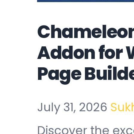
giriş
alobet
alobet
giriş
hiltonbet
hiltonbet
giriş
imajbet
imajbet
Chameleon
giriş
kulisbet
kulisbet
giriş
jokerbet
giriş
pulibet
Addon for
giriş
pulibet
giriş
pusulabet
giriş
pusulabet
Page Build
giriş
Cratosroyalbet
giriş
Cratosroyalbet
giriş
Grandpashabet
giriş
Grandpashabet
giriş
biabet
July 31, 2026
Suk
giriş
betplay
giriş
jasminbet
giriş
Festwin
Festwin
Discover the exc
giriş
Restbet
Restbet