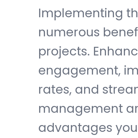
giriş
alobet
alobet
giriş
avrupabet
avrupabet
Implementing thi
giriş
restbet
giriş
Betbigo
Betbigo
numerous benefi
giriş
Kalebet
Kalebet
giriş
Teosbet
Teosbet
projects. Enhan
giriş
Amgbahis
Amgbahis
giriş
Royalbet
Royalbet
giriş
Jokerbet
Jokerbet
engagement, im
giriş
Vegabet
Vegabet
giriş
Betzula
Betzula
rates, and strea
giriş
Editörbet
Editörbet
giriş
romabet
giriş
norabahis
management are 
giriş
enbet
enbet
giriş
bahiscasino
bahiscasino
advantages you 
giriş
pokerklas
pokerklas
giriş
betzula
betzula