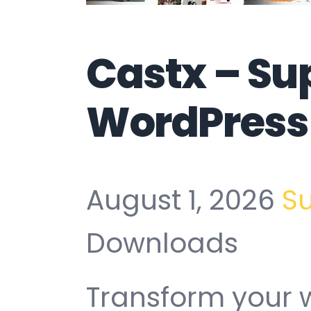
Mi,
Meritking
Giriş
Castx – Su
Adresi
Marsbahis
Giriş:
Marsbahis
WordPress
Giriş
Adresi,
Marsbahis
Bonus
Ve
August 1, 2026
S
Kampanyalar
Mavibet
Giriş:
Downloads
Mavibet
Spor
Bahisleri,
Transform your
Mavibet
Casino