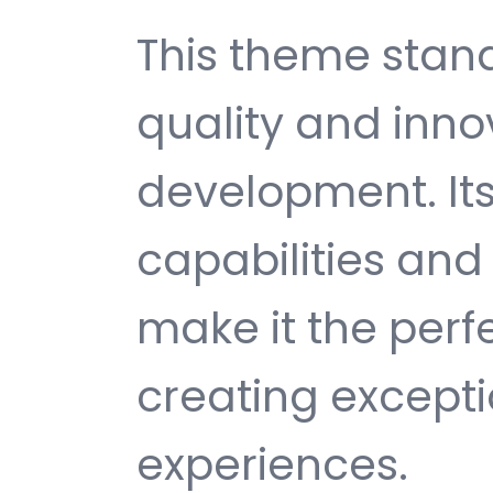
giriş
interbahis
meritking
meritking
giriş
meritking
This theme stan
quality and inno
development. It
capabilities and
make it the perf
creating except
experiences.