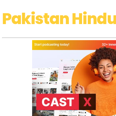
giriş
kingroyal
aresbet
aresbet
giriş
aresbet
ultrabet
ultrabet
Pakistan Hindu
giriş
ultrabet
betwoon
betwoon
giriş
betwoon
betnano
betnano
giriş
betnano
matbet
matbet
giriş
matbet
Mavibet
Mavibet
giriş
Mavibet
Betparibu
Betparibu
giriş
Betparibu
Artemisbet
Artemisbet
giriş
Artemisbet
holiganbet
holiganbet
giriş
holiganbet
Betkolik
Betkolik
giriş
Betkolik
Meritking
Meritking
giriş
Meritking
betpuan
betpuan
giriş
betpuan
betra
betra
giriş
betra
romabet
romabet
giriş
romabet
Meritking
Giriş:
Meritking
Güvenilir