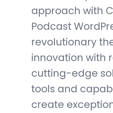
Ve
approach with C
Slot
Oyunları
restbet
restbet
Podcast WordPr
giriş
restbet
mavibet
mavibet
giriş
mavibet
kalebet
kalebet
giriş
kalebet
nakitbahis
nakitbahis
revolutionary t
giriş
nakitbahis
pokerklas
pokerklas
giriş
pokerklas
mavibet
mavibet
innovation with re
giriş
mavibet
interbahis
interbahis
giriş
interbahis
lunabet
lunabet
giriş
lunabet
amgbahis
amgbahis
cutting-edge sol
giriş
amgbahis
vaycasino
vaycasino
giriş
vaycasino
restbet
restbet
tools and capabi
giriş
restbet
alobet
alobet
giriş
alobet
enbet
enbet
giriş
enbet
marsbahis
marsbahis
create exception
giriş
marsbahis
betzula
betzula
giriş
betzula
norabahis
norabahis