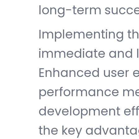
long-term succe
giriş
Betbigo
Betbigo
giriş
Kalebet
Kalebet
giriş
Teosbet
Teosbet
Implementing thi
giriş
Amgbahis
Amgbahis
giriş
Royalbet
Royalbet
giriş
Jokerbet
Jokerbet
immediate and l
giriş
Zulabet
Zulabet
giriş
Matbet
Matbet
Enhanced user e
giriş
Pusulabet
Pusulabet
giriş
Meybet
Meybet
giriş
romabet
romabet
performance met
giriş
norabahis
norabahis
giriş
enbet
enbet
development ef
giriş
bahiscasino
bahiscasino
giriş
pokerklas
giriş
betzula
betzula
the key advantag
giriş
amgbahis