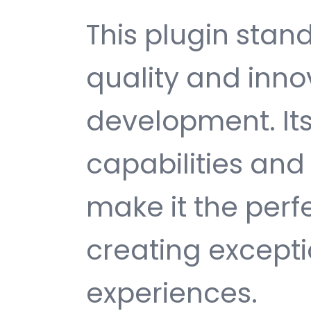
giriş
alobet
alobet
giriş
avrupabet
avrupabet
This plugin stan
giriş
restbet
giriş
Betbigo
Betbigo
quality and inno
giriş
Kalebet
Kalebet
giriş
Teosbet
Teosbet
giriş
Amgbahis
Amgbahis
development. It
giriş
Royalbet
Royalbet
giriş
Jokerbet
Jokerbet
capabilities and
giriş
Vegabet
Vegabet
giriş
Betzula
Betzula
giriş
Editörbet
Editörbet
make it the perf
giriş
romabet
giriş
norabahis
creating except
giriş
enbet
enbet
giriş
bahiscasino
bahiscasino
giriş
pokerklas
pokerklas
experiences.
giriş
betzula
betzula