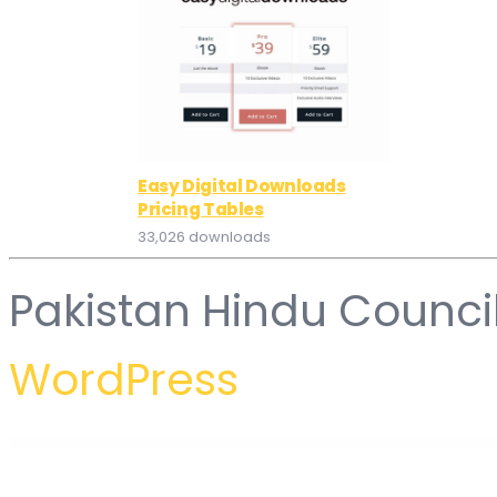
giriş
Vegabet
Vegabet
giriş
Betzula
Betzula
giriş
Meybet
Meybet
giriş
Kalebet
Kalebet
giriş
Betbigo
Betbigo
giriş
Teosbet
Teosbet
giriş
Vegabet
Easy Digital Downloads
Vegabet
Pricing Tables
giriş
Restbet
33,026 downloads
Restbet
giriş
Betplay
Betplay
Pakistan Hindu Counci
giriş
Efesbet
Efesbet
giriş
Enjoybet
WordPress
giriş
romabet
romabet
giriş
norabahis
norabahis
giriş
enbet
enbet
giriş
pulibet
WordPress Hub
Denaya – Business Agency Elementor Template Kit
Dendrite – Creative WordPress Portfolio Theme
Densmi – Dental Clinic & Dentist WordPress Theme
Denso – Advanced Electronics Store Woocommerce WordPress Theme
DentaCare
giriş
pokerklas
pokerklas