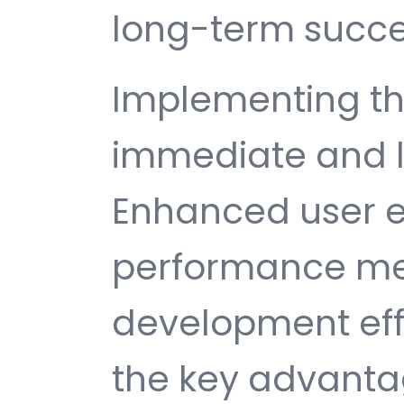
long-term succe
giriş
Betbigo
Betbigo
giriş
Kalebet
Kalebet
giriş
Teosbet
Teosbet
Implementing thi
giriş
Amgbahis
Amgbahis
giriş
Royalbet
Royalbet
giriş
Jokerbet
Jokerbet
immediate and l
giriş
Zulabet
Zulabet
giriş
Matbet
Matbet
Enhanced user e
giriş
Pusulabet
Pusulabet
giriş
Meybet
Meybet
giriş
romabet
romabet
performance met
giriş
norabahis
norabahis
giriş
enbet
enbet
development ef
giriş
bahiscasino
bahiscasino
giriş
pokerklas
giriş
betzula
betzula
the key advantag
giriş
amgbahis