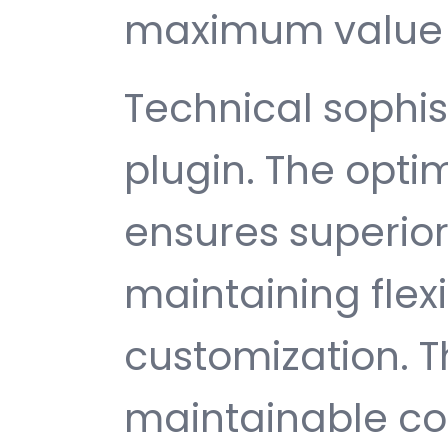
maximum value 
giriş
Betzula
Betzula
giriş
meybet
meybet
giriş
Atlasbet
Atlasbet
Technical sophist
giriş
betnis
giriş
jokerbet
giriş
millibahis
plugin. The opti
giriş
jasminbet
giriş
pulibet
ensures superio
giriş
pulibet
giriş
holiganbet
giriş
pusulabet
maintaining flexib
giriş
cratosroyalbet
giriş
dedebet
customization. T
giriş
betplay
betplay
giriş
Festwin
giriş
jasminbet
maintainable c
giriş
biabet
giriş
Grandpashabet