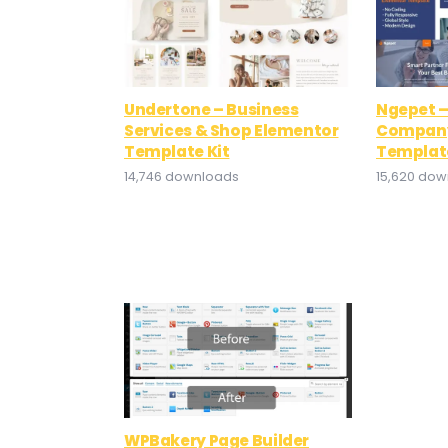
giriş
Atlasbet
Atlasbet
giriş
Atlasbet
Atlasbet
giriş
romabet
romabet
giriş
norabahis
norabahis
giriş
enbet
enbet
Undertone – Business
Ngepet –
giriş
amgbahis
amgbahis
Services & Shop Elementor
Company
Template Kit
Template
giriş
pokerklas
pokerklas
giriş
betzula
betzula
14,746 downloads
15,620 do
giriş
bahiscasino
bahiscasino
giriş
avrupabet
avrupabet
giriş
alobet
alobet
giriş
restbet
restbet
giriş
Kalebet
Kalebet
giriş
Betbigo
Betbigo
giriş
Teosbet
Teosbet
giriş
Amgbahis
Amgbahis
giriş
Royalbet
Royalbet
giriş
Jokerbet
Jokerbet
WPBakery Page Builder